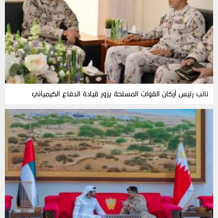
نائب رئيس أركان القوات المسلحة يزور قيادة الدفاع الكيميائي