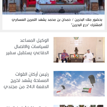
بحضور ملك البحرين / حمدان بن محمد يشهد التمرين العسكري
المشترك “درع البحرين”
الوكيل المساعد
للسياسات والاتصال
الدفاعي يستقبل سفير
جمهورية إندونيسيا لدى
الدولة
رئيسُ أركان القوات
المسلحة يشهد تخريج
الدفعة الـ24 من مجندي
الخدمة الوطنية في مركز
تدريب سيح حفير