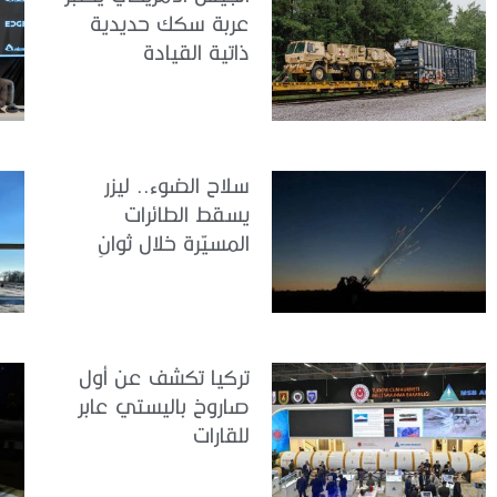
عربة سكك حديدية
ذاتية القيادة
سلاح الضوء.. ليزر
يسقط الطائرات
المسيّرة خلال ثوانٍ
تركيا تكشف عن أول
صاروخ باليستي عابر
للقارات