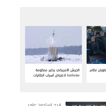
Aim وFN America تطوران نظام
الجيش الأمريكي يختبر منظومة
IonStrike لاعتراض أسراب الطائرات
بدون طيار
ايدج تستحوذ على