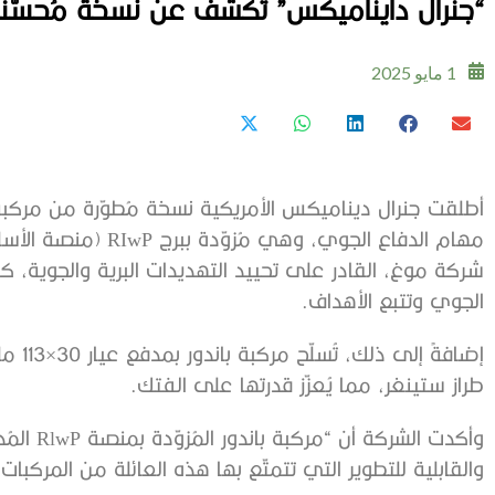
“جنرال دايناميكس” تكشف عن نسخة مُحسّنة م
1 مايو 2025
أطلقت جنرال ديناميكس الأمريكية نسخة مُطوّرة من مركبة 
مهام الدفاع الجوي، وهي
شركة موغ، القادر على تحييد التهديدات البرية والجوية، كما
الجوي وتتبع الأهداف.
إضافةً
طراز ستينغر، مما يُعزّز قدرتها على الفتك.
وأكدت الشر
والقابلية للتطوير التي تتمتّع بها هذه العائلة من المركبات”