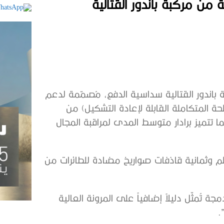
ن مركبة باندور القتالية
باندور القتالية سداسية الدفع، مُصمّمة لدعم
 مُزوّدة ببرج RIwP (منصة الأسلحة المتكاملة القابلة لإعادة التشكيل) من
 تتميز برادار متوسط ​​المدى لمراقبة المجال
 إلى ذلك، تُسلّح مركبة باندور بمدفع عيار 30×113 ملم وثمانية قاذفات صواريخ مضادة للطائرات من
كة أن “مركبة باندور المُزوّدة بمنصة RlwP المُدمجة تُمثّل دليلاً إضافياً على المرونة العالية
.