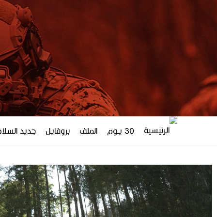
30 يــوم
الملف
بروفايل
جديد السلاح