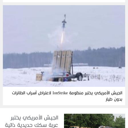
الجيش الأمريكي يختبر منظومة IonStrike لاعتراض أسراب الطائرات
بدون طيار
الجيش الأمريكي يختبر
عربة سكك حديدية ذاتية