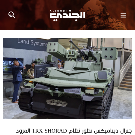
جنرال ديناميكس تطور نظام TRX SHORAD المزود