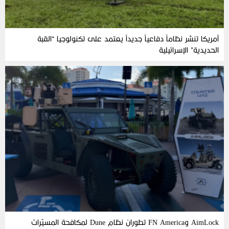
أمريكا تنشر نظاماً دفاعياً جديداً يعتمد على تكنولوجيا “القبة
الحديدية” الإسرائيلية
AimLock وFN America تطوران نظام Dune لمكافحة المسيّرات