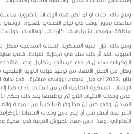
‬منطقة‭ ‬سومي،‭ ‬تشيرنيهيف،‭ ‬خاركيف،‭ ‬لوهانسك،‭ ‬دونيستك،‭ ‬زابوريجيا‭ ‬وميكولايف‭. ‬
‬يناير‭ ‬2022،‭ ‬أي‭ ‬قبل‭ ‬الهجوم‭ ‬الروسي‭ ‬مباشرة‭.
‬الأوكراني‭. ‬وهذا‭ ‬درس‭ ‬مهم‭ ‬للجيوش‭ ‬الغربية‭ ‬في‭ ‬أهمية‭ ‬وحتمية‭ ‬سلسلة‭ ‬القيادة‭ ‬والسيطرة‭ ‬لجنود‭ ‬الاحتياط‭.‬