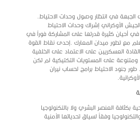
‭ ‬كان‭ ‬التحدي‭ ‬الذي‭ ‬يواجه‭ ‬الجيش‭ ‬النظامي‭ ‬هو‭ ‬الحفاظ‭ ‬على‭ ‬الجبهة‭ ‬في‭ ‬انتظار‭ ‬وصول‭ ‬وحدات‭ ‬الاحتياط‭.