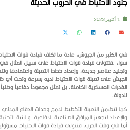
جنود الاحتياط في الحروب الحديثة
1 أكتوبر 2023
‬للدولة‭.‬