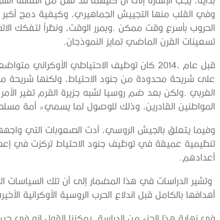
‬تسعينات‭ ‬القرن‭ ‬الماضي‭ ‬تمايز‭ ‬النموذجان‭.‬
‬المواطنين‭ ‬القادرين،‭ ‬وذلك‭ ‬للوصول‭ ‬لما‭ ‬يسمي‭ ‬‮«‬أمة‭ ‬مسلحة‮»‬‭.‬
‬أعدادهم‭.‬
‬أهدافها‭ ‬بالكامل‭ ‬قبل‭ ‬اندلاع‭ ‬الحرب‭ ‬الروسية‭ ‬الأوكرانية‭ ‬الأخيرة‭ ‬عام‭ ‬2022،‭ ‬.