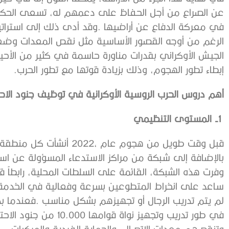
‬إبطاء‭ ‬تطور‭ ‬الهجوم،‭ ‬وذلك‭ ‬بزيادة‭ ‬قوتها‭ ‬مع‭ ‬تطور‭ ‬الحرب‭.‬
أهم‭ ‬دروس‭ ‬الحرب‭ ‬الروسية‭ ‬الأوكرانية‭ ‬في‭ ‬توظيف‭ ‬جنود‭ ‬الاحتياط‭ ‬
1‭ ‬-
المستوى‭ ‬التنظيمي
‬وتنقصهم‭ ‬معدات‭ ‬الاتصال،‭ ‬والحماية‭ ‬الفردية‭ ‬والمركبات‭. ‬