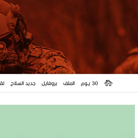
30 يــوم
الملف
بروفايل
جديد السلاح
لقا