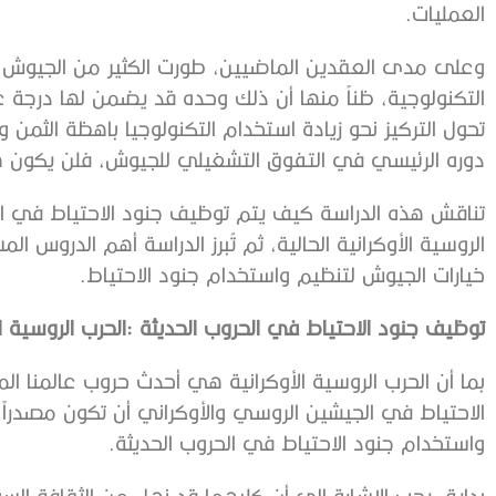
‬العمليات‭.‬
‬دوره‭ ‬الرئيسي‭ ‬في‭ ‬التفوق‭ ‬التشغيلي‭ ‬للجيوش،‭ ‬فلن‭ ‬يكون‭ ‬هناك‭ ‬نصر‭ ‬ممكن‭ ‬بدون‭ ‬العنصر‭ ‬البشري‭ ‬وبكثافة‭.‬
‬خيارات‭ ‬الجيوش‭ ‬لتنظيم‭ ‬واستخدام‭ ‬جنود‭ ‬الاحتياط‭. ‬
توظيف‭ ‬جنود‭ ‬الاحتياط‭ ‬في‭ ‬الحروب‭ ‬الحديثة‭: ‬الحرب‭ ‬الروسية‭ ‬الأوكرانية‭ ‬نموذجاً
‬واستخدام‭ ‬جنود‭ ‬الاحتياط‭ ‬في‭ ‬الحروب‭ ‬الحديثة‭.‬