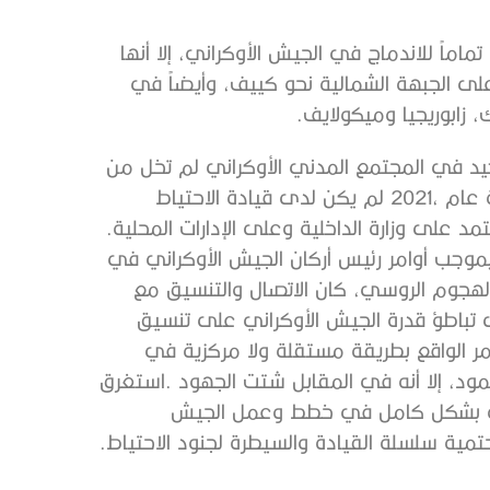
‬الأوكراني‭ ‬تسلسل‭ ‬قيادي‭ ‬عملياتي‭ ‬متكامل‭ ‬واحد،‭ ‬فلقد‭ ‬اعتمد‭ ‬على‭ ‬وزارة‭ ‬الداخلية‭ ‬وعلى‭ ‬الإدارات‭ ‬المحلية‭.