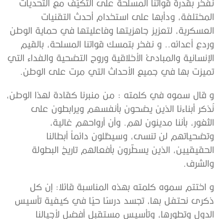
نفخر بقدرة قواتنا المسلحة على التكيّف مع التحديات
المختلفة، ودأبها على استخدام أحدث التقنيات
العسكرية، لتعزيز جاهزيتها وفاعليتها في حماية الوطن
وردع أعدائه.. و نفخر بتمسك قواتنا المسلحة، بالقيم
الإنسانية والمبادئ الأخلاقية وروح التضحية والفداء التي
تميزت بها في جميع الأحداث التي مرت على الوطن.
و قال سموه في كلمته : من منبرنا كقادة لهذا الوطن،
نُذكر أبناءنا الذين يضحون بأنفسهم ويرابطون على
الثغور، بأننا مدينون لهم. وأن أرواحهم غالية،
وتضحياتهم لن تنسى، وسيظلون دائماً أبطالنا
الحقيقيين، الذين يسطّرون بأفعالهم تاريخ البطولة
والشرف.
و اختتم سموه كلمته بهذه المناسبة قائلا: إن كل
ذكرى نحتفل بها، تجسد درسًا حيًا في كيفية تأسيس
الدول وتطورها، وتأسيس مستقبل أفضل لأجيالنا