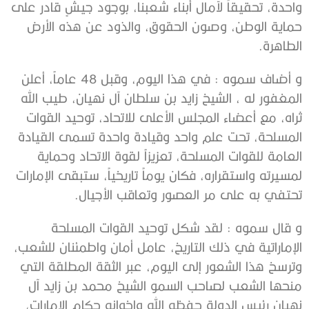
واحدة، تحقيقاً لآمال أبناء شعبنا، بوجود جيشٍ قادر على
حماية الوطن، وصون الحقوق، والذود عن هذه الأرض
الطاهرة.
و أضاف سموه : في هذا اليوم، وقبل 48 عاماً، أعلن
المغفور له ، الشيخ زايد بن سلطان آل نهيان، طيب الله
ثراه، مع أعضاء المجلس الأعلى للاتحاد، توحيد القوات
المسلحة، تحت علم واحد وقيادة واحدة تسمى القيادة
العامة للقوات المسلحة، تعزيزاً لقوة الاتحاد وحماية
لمسيرته واستقراره، فكان يوماً تاريخياً، ستبقى الإمارات
تحتفي به على مر العصور وتعاقب الأجيال.
و قال سموه : لقد شكل توحيد القوات المسلحة
الإماراتية في ذلك التاريخ، عامل أمان واطمئنان للشعب،
وترسخ هذا الشعور إلى اليوم، عبر الثقة المطلقة التي
منحها الشعب لصاحب السمو الشيخ محمد بن زايد آل
نهيان رئيس الدولة حفظه الله وإخوانه حكام الإمارات،