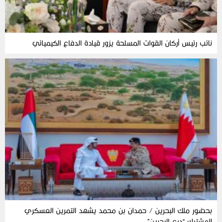
نائب رئيس أركان القوات المسلحة يزور قيادة الدفاع الكيميائي
بحضور ملك البحرين / حمدان بن محمد يشهد التمرين العسكري
المشترك “درع البحرين”