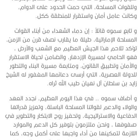
وللقوات المسلحة، التي حمت الحدود على الدوام،
وكانت عامل أمان واستقرار للمنطقة ككل.
و تابع سموه قائلاً : إن دماء الشهداء من أبناء القوات
المسلحة الإماراتية، طيلة ما يقارب نصف قرن من الزمن،
تؤكد تلاحم هذا الجيش العظيم مع الشعب والأرض ،
فهو الحامي لمسيرة الإزدهار، والضامن لحياة الاستقرار
والأمان وتطبيق القانون، ومتابعة مسيرة البناء والتطور
للدولة العصرية، التي أرسى دعائمها المغفور له الشيخ
زايد بن سلطان آل نهيان طيب الله ثراه.
و أضاف سموه .. في هذا اليوم العظيم، نجدد العهد
والولاء والدعم لقواتنا المسلحة الباسلة، وتعزيز قدراتها
الدفاعية والاستراتيجية، وتحفيز روح الابتكار والتطوير في
صفوفها ، ونحن ملتزمون بتوفير كل الدعم والموارد
اللازمة لتمكينها من أداء واجبها على أكمل وجه، كما