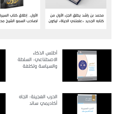
محمد بن راشد يطلق الجزء الأول من
الأول.. إطلاق كتاب السيرة 
كتابه الجديد «علمتني الحياة» ليكون
لصاحب السمو الشيخ محم
مرجعاً معرفياً وفكرياً للأجيال
آل مكتوم رحلة قائد استث
أطلس الذكاء
الاصطناعي: السلطة
والسياسة وتكلفة
الذكاء الاصطناعي
التي يتحملها الكوكب
الحرب الهجينة: اتجاه
أكاديمي سائد