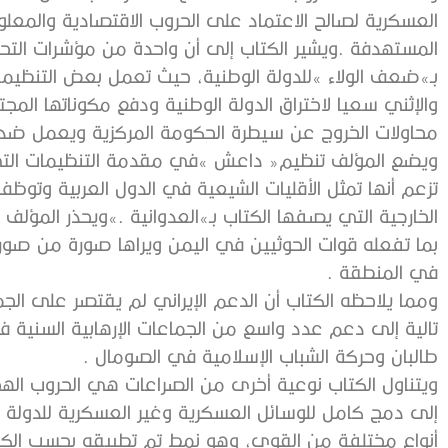
‬محاولات‭ ‬الخروج‭ ‬عن‭ ‬سيطرة‭ ‬الحكومة‭ ‬المركزية‭ ‬ويعمل‭ ‬ضدها‭ ‬تحت‭ ‬زعم‭ ‬الدفاع‭ ‬عن‭ ‬مذاهب‭ ‬أسمى ‭.‬
‬في‭ ‬المنطقة ‭.‬
‬طالبان‭ ‬وحركة‭ ‬الشباب‭ ‬الإسلامية‭ ‬في‭ ‬الصومال ‭.‬