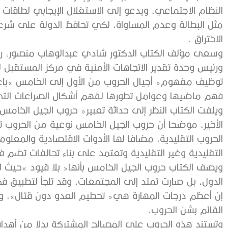
‬الاختراق ‭.‬
‬فهم‭ ‬ماضيها‭ ‬وعوامل‭ ‬تطورها‭ ‬لفهم‭ ‬أشكال‭ ‬الصراعات‭ ‬التي‭ ‬تشهدها‭ ‬المنطقة‭ ‬العربية‭ ‬حاليا ‭.‬
‬التقليدية‭ ‬وغير‭ ‬التقليدية‭ ‬وتعتمد‭ ‬على‭ ‬بناء‭ ‬تحالفات‭ ‬تضم‭ ‬فاعلين‭ ‬من‭ ‬الدول‭ ‬والفواعل‭ ‬المساعدة ‭.‬
‬القائم‭ ‬بشن‭ ‬الحروب‭.‬