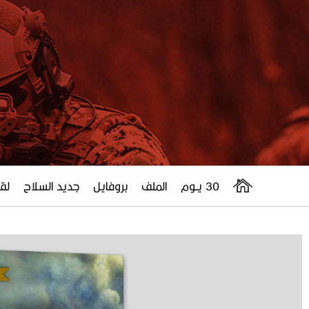
30 يــوم
الملف
بروفايل
جديد السلاح
لقا