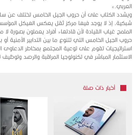
‬العربي‮»‬‭.‬
‬الاستثمار‭ ‬المباشر‭ ‬في‭ ‬تكنولوجيا‭ ‬المراقبة‭ ‬والرصد‭ ‬وتوظيف‭ ‬تكنولوجيا‭ ‬المعلومات‭ ‬في‭ ‬التحليلات‭ ‬والتنبؤات‭. ‬
أخبار ذات صلة