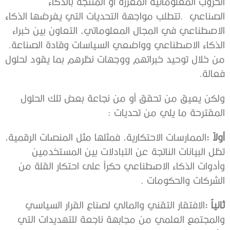
‬الصناعي‭.
‬الذكاء‭ ‬الاصطناعي‭ ‬وواضعي‭ ‬السياسات‭ ‬وقادة‭ ‬الصناعة‭.
‬فعالة‭.‬
‬المقترحة‭ ‬ما‭ ‬يلي‭ ‬من‭ ‬تحديات‭:
أولاً‭:‬
‬الشركات‭ ‬والحكومات‭.
ثانياً‭:‬