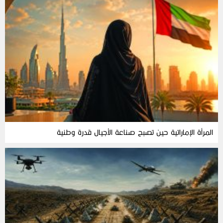
المرأة‭ ‬الإماراتية‭ ‬حين‭ ‬تصبح‭ ‬صناعة‭ ‬الأجيال‭ ‬قدرة‭ ‬وطنية