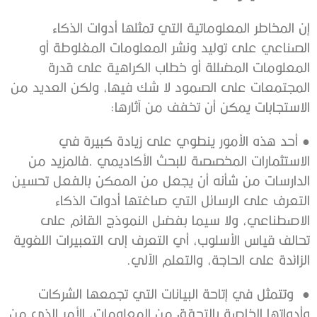
‬الاستجابات‭ ‬يمكن‭ ‬أن‭ ‬تخفف‭ ‬من‭ ‬آثارها‭:‬
‭ ‬
●
‬الزائدة‭ ‬على‭ ‬الحاجة،‭ ‬والتعلم‭ ‬الآلي‭.‬
●‭