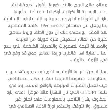
‬لهذ‭ ‬العقد‭.
‬فخ‭ ‬‮«‬الأزمة‭ ‬الدائمة‮»‬‭. ‬
‬المعلومات،‭ ‬خصوصاً‭ ‬المرتبط‭ ‬منها‭ ‬بالذكاء‭ ‬الاصطناعي‭.