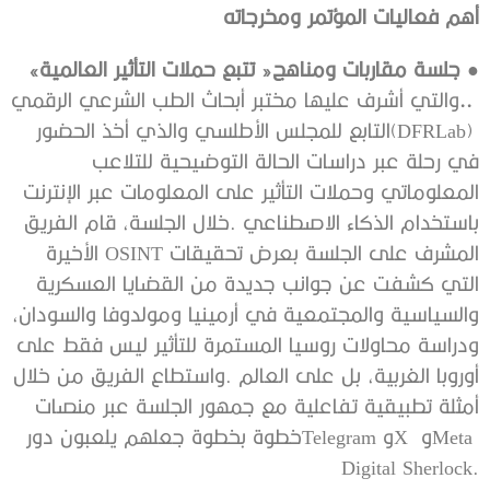
أهم‭ ‬فعاليات‭ ‬المؤتمر‭ ‬ومخرجاته
●
‭ ‬جلسة‭ ‬مقاربات‭ ‬ومناهج‭ ‬‮«‬تتبع‭ ‬حملات‭ ‬التأثير‭ ‬العالمية‮»‬‭
..‬
‬Meta‭ ‬وX‭
‬Digital Sherlock‭. ‬