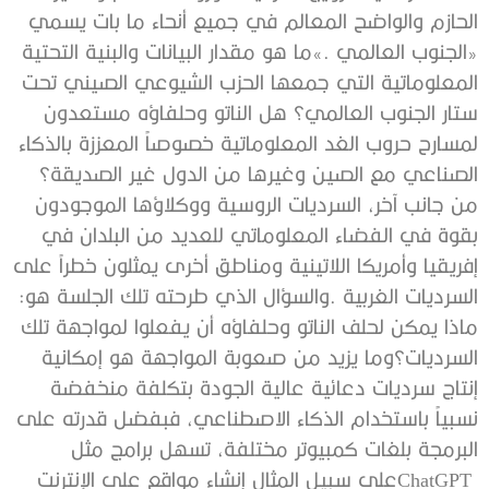
‬السرديات‭ ‬الغربية‭. ‬والسؤال‭ ‬الذي‭ ‬طرحته‭ ‬تلك‭ ‬الجلسة‭ ‬هو‭: