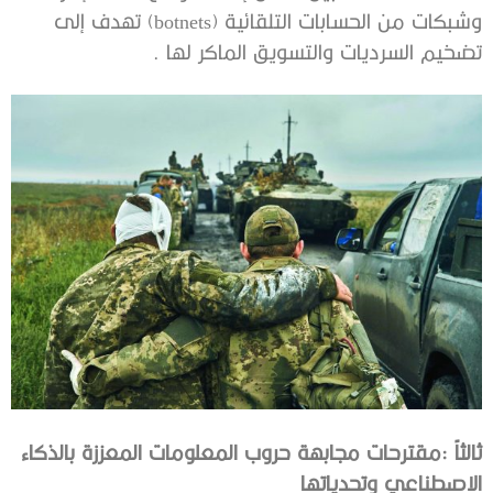
‬تضخيم‭ ‬السرديات‭ ‬والتسويق‭ ‬الماكر‭ ‬لها‭.
‬الاصطناعي‭ ‬وتحدياتها