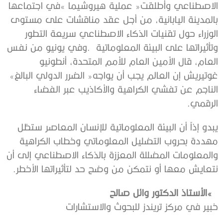
‬وتأثيراتها‭ ‬على‭ ‬البيئة‭ ‬المعلوماتية‭.
‬غوتيريش‭ ‬إن‭ ‬العالم‭ ‬يجب‭ ‬أن‭ ‬يواجه‭ ‬‮«‬الضرر‭ ‬الدولي‭ ‬البالغ‮»‬‭
‬الرقمي‭.‬
‬نتعايش‭ ‬معها‭ ‬أو‭ ‬نتمكن‭ ‬من‭ ‬وضح‭ ‬حد‭ ‬لتأثيراتها‭ ‬الأخطر‭.‬
‬الأستاذ‭ ‬الدكتور‭ ‬وائل‭ ‬صالح
‬خبير‭ ‬في‭ ‬مركز‭ ‬تريندز‭ ‬للبحوث‭ ‬والاستشارات‭