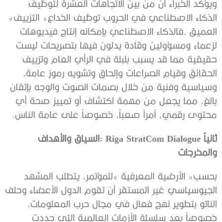
‬الذكاء‭ ‬الاصطناعي‭ ‬في‭ ‬الحروب‭ ‬توظيف‭ ‬الخداع‭ ‬‮«‬التزييف‮»‬‭
‬محتوى‭ ‬رقمي،‭ ‬أمراً‭ ‬صعباً،‭ ‬خصوصاً‭ ‬على‭ ‬عامة‭ ‬الناس‭. ‬
‬والمخرجات