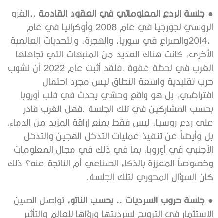
●
‭ ‬جلسة‭ ‬الردع‭ ‬المعلوماتي‭ ‬في‭ ‬العقود‭ ‬القادمة‭..‬
‬كان‭ ‬السؤال‭ ‬المحوري‭ ‬لتلك‭ ‬الجلسة‭. ‬
●
‭ ‬جلسة‭ ‬حروب‭ ‬السرديات‭ .. ‬بحسب‭ ‬الناتو،