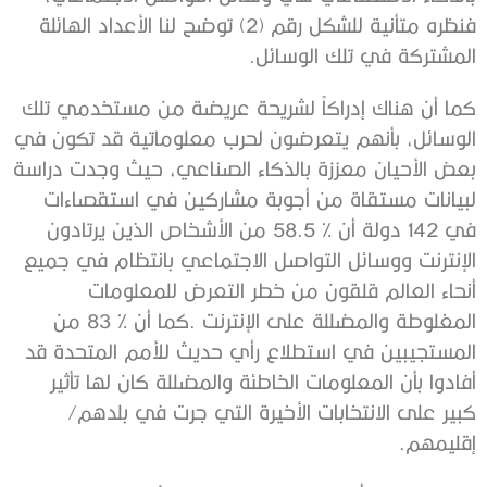
‬المشتركة‭ ‬في‭ ‬تلك‭ ‬الوسائل‭. ‬
إقليمهم‭.‬