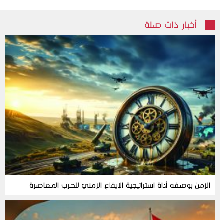
أخبار ذات صلة
الزمن‭ ‬بوصفه‭ ‬أداة‭ ‬استراتيجية‭ ‬الإيقاع‭ ‬الزمني‭ ‬للحـرب‭ ‬المـعاصرة