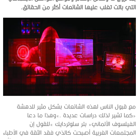
‬التي‭ ‬باتت‭ ‬تغلب‭ ‬عليها‭ ‬الشائعات‭ ‬أكثر‭ ‬من‭ ‬الحقائق‭.‬