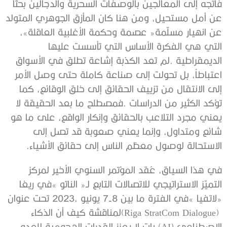
‬الاستحالة‭ ‬لوصول‭ ‬معظم‭ ‬الناس‭ ‬إلى‭ ‬حقائق‭ ‬الأشياء‭. ‬