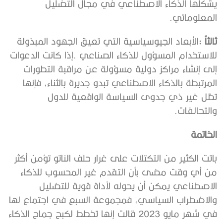
‬المعلوماتي‭. ‬
ثالثاً‭:‬
‬والتحالفات‭.‬
الخاتمة