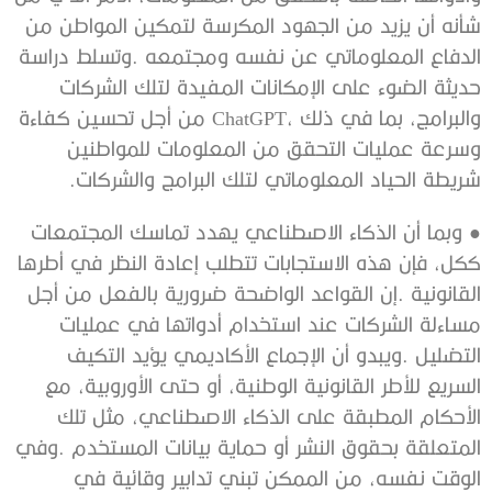
‬شريطة‭ ‬الحياد‭ ‬المعلوماتي‭ ‬لتلك‭ ‬البرامج‭ ‬والشركات‭. ‬
‭ ‬
●