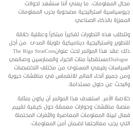
‬المعززة‭ ‬بالذكاء‭ ‬الصناعي‭.‬
‬ذلك‭ ‬عقد‭ ‬هذا‭ ‬المؤتمر‭ ‬تحت‭ ‬عنوان‭ ‬The Riga StratCom
‬والبحث‭ ‬عن‭ ‬حلول‭ ‬مستدامة‭.‬
‬التي‭ ‬يجب‭ ‬معالجتها‭ ‬لضمان‭ ‬أمن‭ ‬المعلومات‭.‬