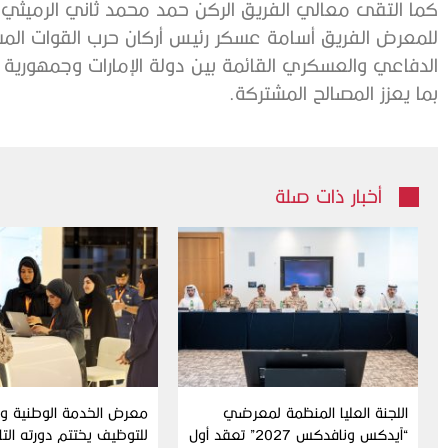
كما التقى معالي الفريق الركن حمد محمد ثاني الرميثي 
للمعرض الفريق أسامة عسكر رئيس أركان حرب القوات المس
الدفاعي والعسكري القائمة بين دولة الإمارات وجمهورية 
بما يعزز المصالح المشتركة.
أخبار ذات صلة
اللجنة العليا المنظمة لمعرضي
معرض الخدمة الوطنية وال
“آيدكس ونافدكس 2027” تعقد أول
للتوظيف يختتم دورته الت