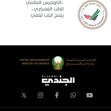
«الكونجرس العالمي
للطب العسكري»
يفتح الباب لتلقي
البحوث والدراسات
المشاركة في برنامجه
العلمي