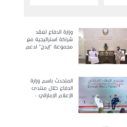
دورته التاسعة
وزارة الدفاع تعقد
شراكة استراتيجية مع
مجموعة “إيدج” لدعم
الكونجرس العالمي
للطب العسكري –
أبوظبي 2026
المتحدث باسم وزارة
الدفاع خلال منتدى
الإعلام الإماراتي :
الإمارات نموذج عالمي
في الجاهزية
والاستقرار