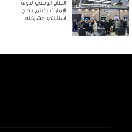
الجناح الوطني لدولة
الإمارات يختتم بنجاح
استثنائي مشاركته
في معرض
«يوروساتوري 2026»