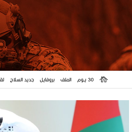
30 يــوم
الملف
بروفايل
جديد السلاح
لقا