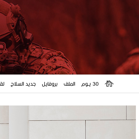
30 يــوم
الملف
بروفايل
جديد السلاح
لقا