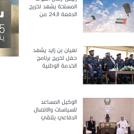
المسلحة يشهد تخريج
الدفعة الـ24 من
مجندي الخدمة
الوطنية في مركز
تدريب سيح حفير
نهيان بن زايد يشهد
حفل تخريج برنامج
الخدمة الوطنية
للملتحقين بوزارة
الداخلية
الوكيل المساعد
للسياسات والاتصال
الدفاعي يلتقي
القائمة بالأعمال لدى
البعثة الأمريكية في