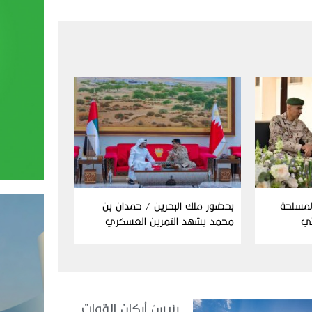
المسلحة
بحضور ملك البحرين / حمدان بن
ئي
محمد يشهد التمرين العسكري
المشترك “درع البحرين”
رئيسُ أركان القوات