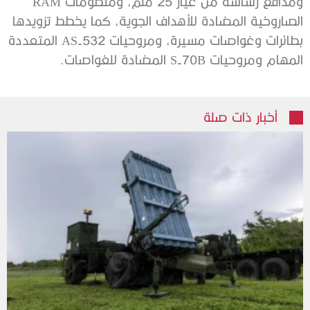
ومدافع رشاشة من عيار 25 ملم، ومنظومات RAM
الصاروخية المضادة للأهداف الجوية، كما يخطط تزويدها
بطائرات وغواصات مسيرة، ومروحيات AS-532 المتعددة
المهام ومروحيات S-70B المضادة للغواصات.
أخبار ذات صلة