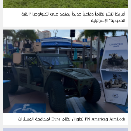
أمريكا تنشر نظاماً دفاعياً جديداً يعتمد على تكنولوجيا “القبة
الحديدية” الإسرائيلية
AimLock وFN America تطوران نظام Dune لمكافحة المسيّرات