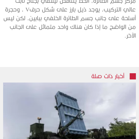
مركز جسم الطائرة، الخط يتناقص ليلتقي بجناح ثابت
عالي التركيب، يوجد ذيل بارز على شكل حرفV ، وحجرة
أسلحة على جانب جسم الطائرة الخلفي ببابين، لكن ليس
من الواضح ما إذا كان هناك واحد متماثل على الجانب
الآخر.
أخبار ذات صلة