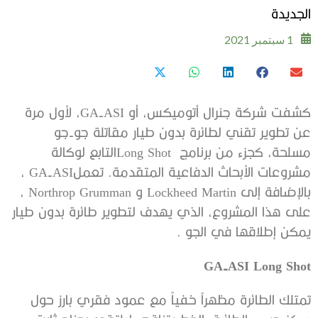
الجديدة
1 سبتمبر 2021
كشفت شركة جنرال أتوميكس، أو GA-ASI، لأول مرة
عن تطوير تقني لطائرة بدون طيار مقاتلة جو-جو
مسلحة، كجزء من برنامج Long Shotالتابع لوكالة
مشروعات الأبحاث الدفاعية المتقدمة. تعملGA-ASI ،
بالإضافة إلى Lockheed Martin و Northrop Grumman ،
على هذا المشروع، الذي يهدف لتطوير طائرة بدون طيار
يمكن إطلاقها في الجو .
GA-ASI Long Shot
تمتلك الطائرة مظهراً خفياً مع عمود فقري بارز حول