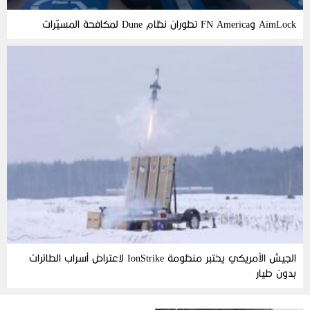
AimLock وFN America تطوران نظام Dune لمكافحة المسيّرات
الجيش الأمريكي يختبر منظومة IonStrike لاعتراض أسراب الطائرات
بدون طيار