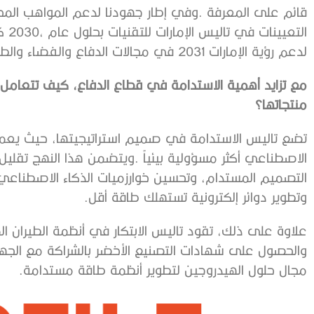
‬لدعم‭ ‬رؤية‭ ‬الإمارات‭ ‬2031‭ ‬في‭ ‬مجالات‭ ‬الدفاع‭ ‬والفضاء‭ ‬والطيران‭ ‬والذكاء‭ ‬الاصطناعي‭.‬
‬منتجاتها؟
‬وتطوير‭ ‬دوائر‭ ‬إلكترونية‭ ‬تستهلك‭ ‬طاقة‭ ‬أقل‭.‬
‬مجال‭ ‬حلول‭ ‬الهيدروجين‭ ‬لتطوير‭ ‬أنظمة‭ ‬طاقة‭ ‬مستدامة‭.‬