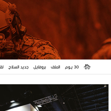
30 يــوم
الملف
بروفايل
جديد السلاح
لقا