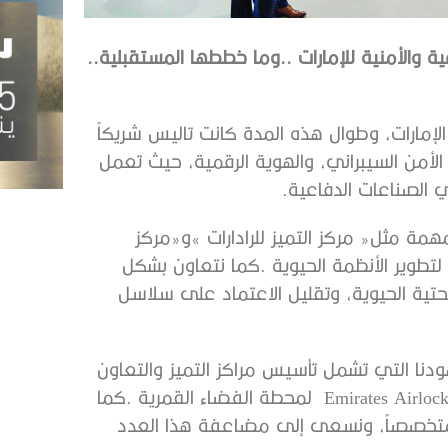
ما‭ ‬دور‭ ‬‮«‬تاليس‭ ‬الإمارات‭ ‬للتقنيات‮»‬‭ ‬في‭ ‬دعم‭ ‬الأهداف‭ ‬الدفاعية‭ ‬والأمنية‭ ‬للإمارات‭.. ‬وما‭ ‬خططها‭ ‬المستقبلية‭..
‬Emirates Airlock