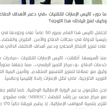
‬وكيف‭ ‬تعزز‭ ‬قيادتك‭ ‬هذا‭ ‬التوجه؟
‬على‭ ‬تعزيز‭ ‬الابتكار‭ ‬المحلي‭ ‬ودعم‭ ‬أهداف‭ ‬الاكتفاء‭ ‬الذاتي‭ ‬في‭ ‬الصناعات‭ ‬الدفاعية‭.‬
‬التوريد‭ ‬الخارجية،‭ ‬لكي‭ ‬تظل‭ ‬الإمارات‭ ‬رائدة‭ ‬إقليمياً‭ ‬وعالمياً‭.‬
‬مع‭ ‬مركز‭ ‬محمد‭ ‬بن‭ ‬راشد‭ ‬للفضاء‭ (‬MBRSC‭) ‬على‭ ‬مشروع‭
‭