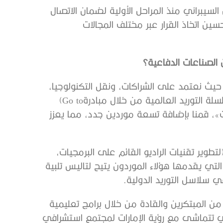
‬وتنمية‭ ‬المواهب‭ ‬المحلية،‭ ‬ودمج‭ ‬الموردين‭ ‬المحليين‭ ‬في‭ ‬سلسلة‭ ‬التوريد‭ ‬العالمية‭ ‬من‭ ‬خلال‭ ‬مبادرة‭ (‬Go to