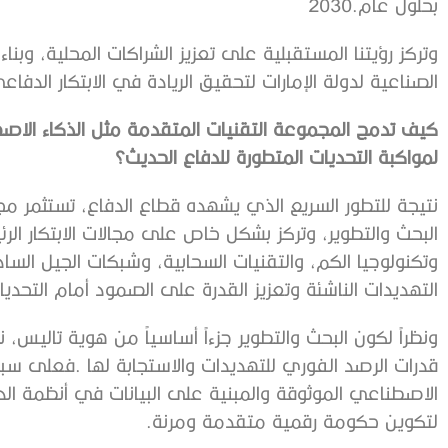
‬بحلول‭ ‬عام‭ ‬2030‭.‬
‬الصناعية‭ ‬لدولة‭ ‬الإمارات‭ ‬لتحقيق‭ ‬الريادة‭ ‬في‭ ‬الابتكار‭ ‬الدفاعي‭.‬
‬لمواكبة‭ ‬التحديات‭ ‬المتطورة‭ ‬للدفاع‭ ‬الحديث؟
‬التهديدات‭ ‬الناشئة‭ ‬وتعزيز‭ ‬القدرة‭ ‬على‭ ‬الصمود‭ ‬أمام‭ ‬التحديات‭ ‬المستقبلية‭.‬
‬لتكوين‭ ‬حكومة‭ ‬رقمية‭ ‬متقدمة‭ ‬ومرنة‭.‬