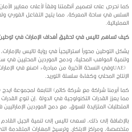
‬العملياتية‭.‬
كيف‭ ‬تساهم‭ ‬تاليس‭ ‬في‭ ‬تحقيق‭ ‬أهداف‭ ‬الإمارات‭ ‬في‭ ‬توطين‭ ‬الصناعات‭ ‬الدفاعية؟
UAE‭)
‬الإنتاج‭ ‬المحلي‭ ‬وكفاءة‭ ‬سلسلة‭ ‬التوريد‭.‬
‬المتطلبات‭ ‬المتزايدة‭ ‬للسوق،‭ ‬مع‭ ‬دمج‭ ‬الموردين‭ ‬الإماراتيين‭ ‬في‭ ‬سلاسل‭ ‬التوريد‭ ‬الدولية‭.‬