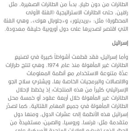
الطائرات من دون طيار، بدءاً من الطائرات الصغيرة، مثل
رافين، حتى الطائرات الاستراتيجية (الفئة الأولى
المحظورة) مثل: «بريديتور» و«جلوبال هوك»، وهي الفئة
التي اقتصر تصديرها على دول أوروبية حليفة معدودة.
إسرائيل
وأما إسرائيل؛ فقد قطعت أشواطاً كبيرة في تصنيع
الطائرات غير المأهولة منذ عام 1974. وهي تنتج طرازات
عدَّة متنوعة الاستخدام مع أنظمة المعلومات
والاتصالات والبرمجيات الخاصة بها، ويشتري سلاح الجو
الإسرائيلي كثيراً من هذه المنتجات؛ إذ يخطط لإحلال
الطائرات غير المأهولة خلال أربعة عقود أو خمسة محل
الطائرات المأهولة في جميع المهام القتالية، كما تصدِّر
إسرائيل هذه الأنظمة إلى عشرات الدول، ومنها دول
متقدمة مثل: فرنسا، وروسيا، والصين؛ مستفيدةً من
الحظر الذي تفرضه الولايات المتحدة الأمريكية على