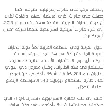
وحصلت تركيا على طائرات إسرائيلية متنوعة، كما
حصلت على طائرات أخرى أمريكية الصنع. وأفادت تقارير
أن دولة الإمارات العربية المتحدة سعت، في فبراير 2013،
إلى شراء طائرات أمريكية استراتيجية تنتجها شركة “جنرال
أتوميكس”.
الدول العربية وفي المنطقة العربية تُعَدُّ دولة الإمارات
العربية المتحدة رائدة في هذا المجال، وقد أَسست
شركة «أبوظبي لاستثمارات الأنظمة الذاتية (أداسي)»
للاستثمار في هذه الطائرات، وخلال معرض دبي الدولي
للطيران عام 2011 كشفت شركة «أدكوم» عن نموذج
نظام طائرة الاستطلاع «يونايتد 40» المتوسطة الارتفاع
العالية التحمُّل.
أضف إلى ذلك الطائرة الاستراتيجية «سمارت-آي 1» التي
صمَّمتها وصنعتها شركة «أدكوم» في وقت سابق،