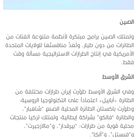
الصين
وتمتلك الصين برامج مبتكَرة لأنظمة متنوعة الفئات من
الطائرات من دون طيار، وتُعَدُّ منافَستُها للولايات المتحدة
الأمريكية في إنتاج الطرازات الاستراتيجية مسألة وقت
فقط.
الشرق الأوسط
وفي الشرق الأوسط طوَّرت إيران طرازات مختلفة من
الطائرة «أبابيل» اعتماداً على التكنولوجيا الروسية؛
وطوَّرت باكستان الطائرة المحلية الصنع “شاهبار”،
والطائرة “فالكو” بشراكة إيطالية؛ وتمتلك تركيا منتجات
محلية قوية من طرازات: “بيرقدار”، و”مالازجيرت”،
و”فيستل”، و”أنكا”.