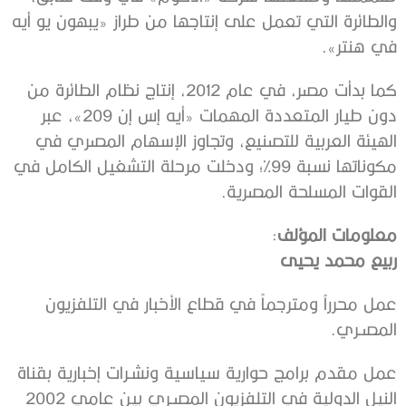
والطائرة التي تعمل على إنتاجها من طراز «يبهون يو أيه
في هنتر».
كما بدأت مصر، في عام 2012، إنتاج نظام الطائرة من
دون طيار المتعددة المهمات «أيه إس إن 209»، عبر
الهيئة العربية للتصنيع، وتجاوز الإسهام المصري في
مكوناتها نسبة 99%؛ ودخلت مرحلة التشغيل الكامل في
القوات المسلحة المصرية.
معلومات المؤلف
:
ربيع محمد يحيى
عمل محرراً ومترجماً في قطاع الأخبار في التلفزيون
المصـري.
عمل مقدم برامج حوارية سياسية ونشـرات إخبارية بقناة
النيل الدولية في التلفزيون المصـري بين عامي 2002