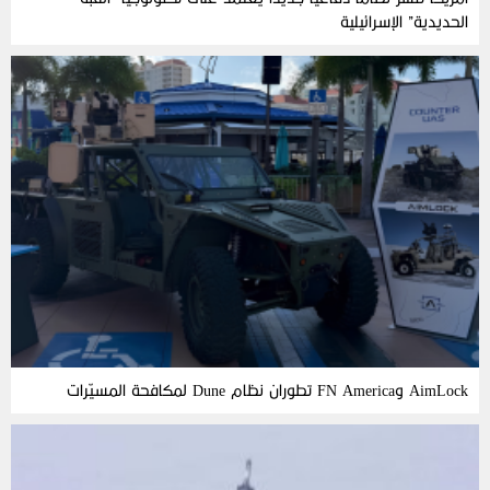
الحديدية” الإسرائيلية
AimLock وFN America تطوران نظام Dune لمكافحة المسيّرات