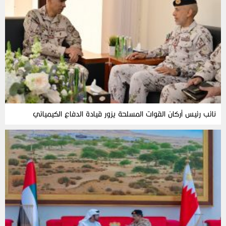
نائب رئيس أركان القوات المسلحة يزور قيادة الدفاع الكيميائي