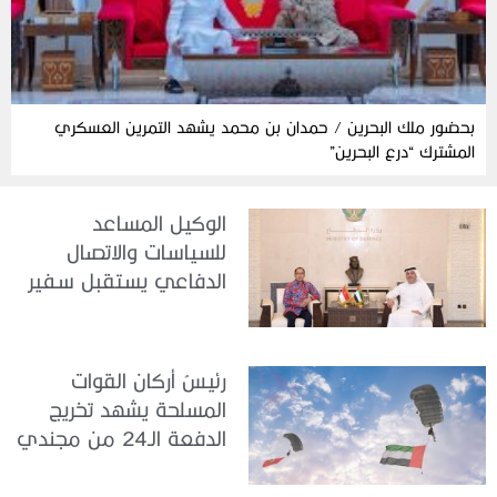
بحضور ملك البحرين / حمدان بن محمد يشهد التمرين العسكري
المشترك “درع البحرين”
الوكيل المساعد
للسياسات والاتصال
الدفاعي يستقبل سفير
جمهورية إندونيسيا لدى
الدولة
رئيسُ أركان القوات
المسلحة يشهد تخريج
الدفعة الـ24 من مجندي
الخدمة الوطنية في مركز
تدريب سيح حفير