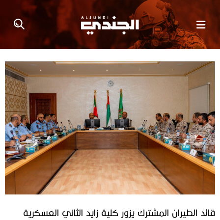
قائد الطيران المشترك يزور كلية زايد الثاني العسكرية