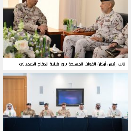
نائب رئيس أركان القوات المسلحة يزور قيادة الدفاع الكيميائي