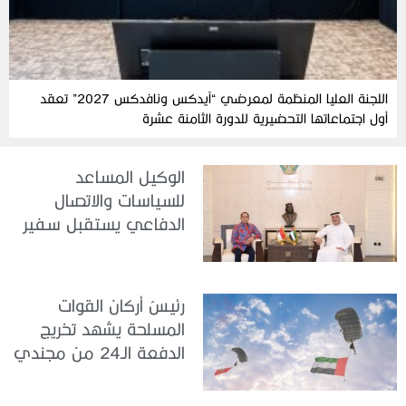
اللجنة العليا المنظمة لمعرضي “آيدكس ونافدكس 2027” تعقد
أول اجتماعاتها التحضيرية للدورة الثامنة عشرة
الوكيل المساعد
للسياسات والاتصال
الدفاعي يستقبل سفير
جمهورية إندونيسيا لدى
الدولة
رئيسُ أركان القوات
المسلحة يشهد تخريج
الدفعة الـ24 من مجندي
الخدمة الوطنية في مركز
تدريب سيح حفير