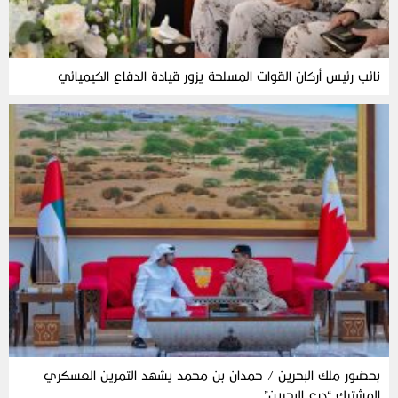
نائب رئيس أركان القوات المسلحة يزور قيادة الدفاع الكيميائي
بحضور ملك البحرين / حمدان بن محمد يشهد التمرين العسكري
المشترك “درع البحرين”