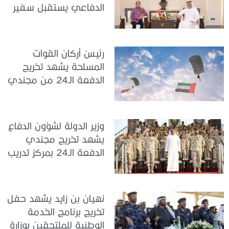
الدفاعي يستقبل سفير
جمهورية إندونيسيا لدى
الدولة
رئيسُ أركان القوات
المسلحة يشهد تخريج
الدفعة الـ24 من مجندي
الخدمة الوطنية في مركز
تدريب سيح حفير
وزير الدولة لشؤون الدفاع
يشهد تخريج مجندي
الدفعة الـ24 بمركز تدريب
سيح اللحمة
نهيان بن زايد يشهد حفل
تخريج برنامج الخدمة
الوطنية للملتحقين بوزارة