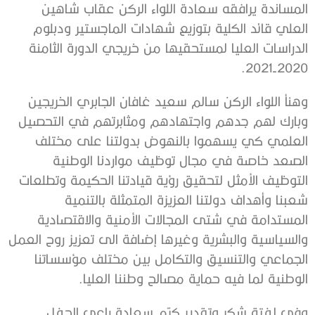
المساندة يرافقه سعادة اللواء الركن عقاب شاهين
العلي قائد الكلية بتوزيع شهادات الماجستير ودبلوم
الدراسات العليا لمستحقيها من خريجي الدورة الثامنة
2020-2021.
وهنأ اللواء الركن سالم سعيد غافان الجابري الخريجين
وبارك لهم جدهم واجتهادهم ومثابرتهم في التحصيل
العلمي كي يسهموا بالنهوض بدولتنا على مختلف
الصعد خاصة في مجال توظيف مواردنا الوطنية
التوظيف الأمثل لتحقيق رؤية قيادتنا الحكيمة وتطلعات
شعبنا وأهداف دولتنا العزيزة المتمثلة بالتنمية
المستدامة في شتى المجالات الأمنية والاقتصادية
والسياسية والبشرية وغيرها إضافة الى تعزيز روح العمل
الجماعي والتنسيق والتكامل بين مختلف مؤسساتنا
الوطنية لما فيه حماية مصالح وطننا العليا.
وفي لفتة شكرٍ وتقدير كرّم سعادة راعي الحفل