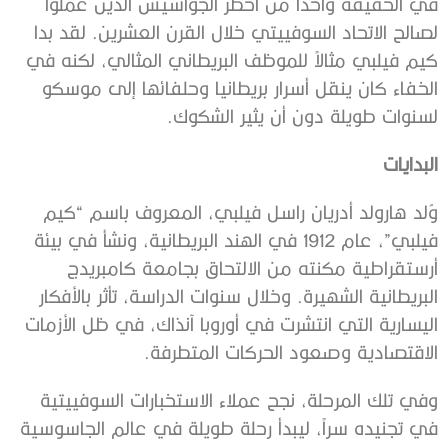
في الحقيقة واحداً من أخطر الجواسيس الذين عملوا
لصالح الاتحاد السوفييتي خلال القرن العشرين. لقد بدا
كيم فيلبي مثالاً للموظف البريطاني المثالي، لكنه في
الخفاء كان ينقل أسرار بريطانيا وحلفائها إلى موسكو
لسنوات طويلة دون أن يثير الشكوك.
البدايات
وُلد هارولد أدريان راسل فيلبي، المعروف باسم “كيم
فيلبي”، عام 1912 في الهند البريطانية، ونشأ في بيئة
أرستقراطية مكنته من الالتحاق بجامعة كامبريدج
البريطانية الشهيرة. وخلال سنوات الدراسة، تأثر بالأفكار
اليسارية التي انتشرت في أوروبا آنذاك، في ظل الأزمات
الاقتصادية وصعود الحركات المتطرفة.
وفي تلك المرحلة، نجح عملاء الاستخبارات السوفييتية
في تجنيده سراً، ليبدأ رحلة طويلة في عالم الجاسوسية