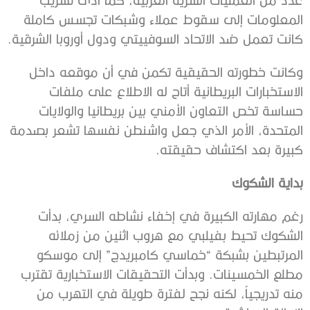
المعلومات إلى سقوط عملاء وشبكات تجسس كاملة
كانت تعمل ضد الاتحاد السوفييتي ودول أوروبا الشرقية.
وكانت خطورته الحقيقية تكمن في أن موقعه داخل
الاستخبارات البريطانية أتاح له الاطلاع على ملفات
حساسة تخص التعاون الأمني بين بريطانيا والولايات
المتحدة، الأمر الذي جعل واشنطن نفسها تشعر بصدمة
كبيرة بعد اكتشاف حقيقته.
بداية الشكوك
رغم مهارته الكبيرة في إخفاء نشاطه السري، بدأت
الشكوك تحيط بفيلبي مع هروب اثنين من زملائه
المرتبطين بشبكة “خماسي كامبريدج” إلى موسكو
مطلع الخمسينات. وبدأت التحقيقات الاستخبارية تقترب
منه تدريجياً، لكنه نجح لفترة طويلة في التهرب من