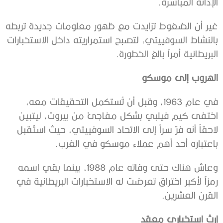
الإدانة المباشرة.
غير أن الضغوط تزايدت مع ظهور معلومات جديدة تربطه
بالنشاط السوفييتي، لتصبح استمراريته داخل الاستخبارات
البريطانية أمراً بالغ الخطورة.
الهروب إلى موسكو
في عام 1963، وقبل أن تُستكمل التحقيقات معه،
اختفى كيم فيلبي بشكل مفاجئ من بيروت، ليتبين
لاحقاً أنه فرّ سراً إلى الاتحاد السوفييتي، حيث استُقبل
باعتباره أحد أهم عملاء موسكو في الغرب.
وعاش هناك حتى وفاته عام 1988، بينما بقي اسمه
رمزاً لأكبر اختراق تعرضت له الاستخبارات البريطانية في
القرن العشرين.
إرث استخباري معقد