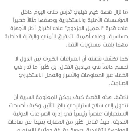
ما تزال قصة كيم فيلبي تُدرَّس حتى اليوم داخل
المؤسسات الأمنية والاستخبارية بوصفها مثالاً خطيراً
على قدرة “العميل المزدوج” على اختراق أكثر الأجهزة
حساسية، وعلى أهمية التدقيق الأمني والرقابة الداخلية
مهما بلغت مستويات الثقة.
كما تكشف قصته أن الصراعات الكبرى بين الدول لا
تُحسم دائماً في ميادين القتال، بل كثيراً ما تُدار في
الخفاء عبر المعلومات والأسرار والعمل الاستخباري
الصامت.
تكشف هذه القصة كيف يمكن للمعلومة السرية أن
تتحول إلى سلاح استراتيجي بالغ التأثير، وكيف أصبحت
الاستخبارات عنصراً رئيسياً في إدارة الصراعات الدولية
الحديثة، حيث تُخاض كثير من المعارك بعيداً عن ساحات
المواجهة التقليدية بصورة دقيقة ومثيرة للاهتمام.