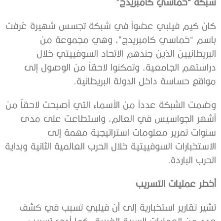
شبكة “خماسي كامبريدج”
كان كيم فيلبي عضواً في شبكة تجسس شهيرة عُرفت
باسم “خماسي كامبريدج”، وهي مجموعة من
البريطانيين الذين جندهم الاتحاد السوفييتي خلال
دراستهم الجامعية، وتمكنوا لاحقاً من الوصول إلى
مواقع حساسة داخل الدولة البريطانية.
وضمت الشبكة عدداً من الأسماء التي أصبحت لاحقاً من
أشهر الجواسيس في العالم، واستطاعت على مدى
سنوات تمرير معلومات استراتيجية مهمة إلى
الاستخبارات السوفييتية خلال الحرب العالمية الثانية وبداية
الحرب الباردة.
أخطر عمليات التسريب
تشير تقارير استخبارية إلى أن فيلبي تسبب في كشف
عدد من العمليات السرية الغربية، كما أدى تسريب