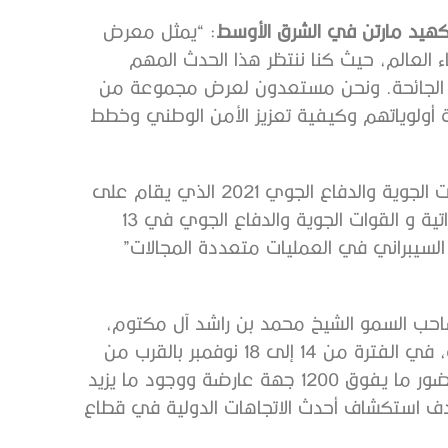
وكهيد مارتن في الشرق الأوسط
: “يمثل معرض
 العالم، حيث كنا ننتظر هذا الحدث المهم
ها الجائحة. ونحن مستعدون لعرض مجموعة من
قشة أولوياتهم وكيفية تعزيز الأمن الوطني وخطط
وتشارك لوكهيد مارتن أيضاً كراعٍ ذهبي لمؤتمر قادة القوات الجوية والدفاع الجوي 2021 الذي يقام على
هامش معرض دبي للطيران وتستضيفه وزارة الدفاع الإماراتية و القوات الجوية والدفاع الجوي في 13
 السيبراني في العمليات متعددة المجالات”
احب السمو الشيخ محمد بن راشد آل مكتوم،
نائب رئيس الدولة رئيس مجلس الوزراء حاكم دبي، رعاه الله، في الفترة من 14 إلى 18 نوفمبر بالقرب من
“دبي ورلد سنترال”، ويتضمن عرض أكثر من 160 طائرة وحضور ما يفوق 1200 جهة عارضة ووجود ما يزيد
 بهدف استكشاف أحدث الاتجاهات الدولية في قطاع