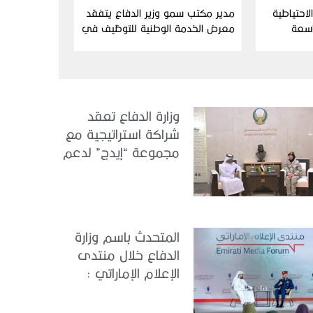
احتياطية
مدير مكتب سمو وزير الدفاع يتفقد
اسعة
معرض الخدمة الوطنية للتوظيف في
دورته التاسعة
وزارة الدفاع تعقد
شراكة استراتيجية مع
مجموعة “إيدج” لدعم
الكونجرس العالمي
للطب العسكري –
أبوظبي 2026
المتحدث باسم وزارة
الدفاع خلال منتدى
الإعلام الإماراتي :
الإمارات نموذج عالمي
في الجاهزية