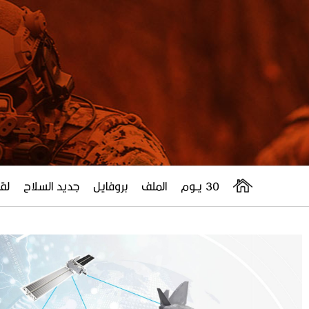
30 يــوم
الملف
بروفايل
جديد السلاح
لقا