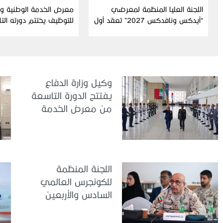
اللجنة العليا المنظمة لمعرضي
معرض الخدمة الوطنية وال
“آيدكس ونافدكس 2027” تعقد أول
للتوظيف يختتم دورته الت
اجتماعاتها التحضيرية للدورة الثامنة
عشرة
وكيل وزارة الدفاع
يفتتح الدورة التاسعة
من معرض الخدمة
الوطنية للتوظيف
2026
اللجنة المنظمة
للكونجرس العالمي
السادس والأربعين
للطب العسكري تعقد
اجتماعًا لمتابعة آخر