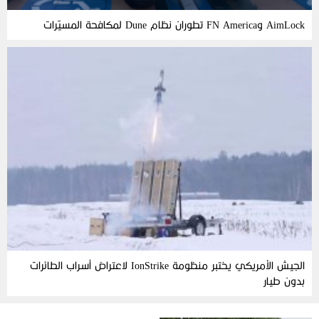
AimLock وFN America تطوران نظام Dune لمكافحة المسيّرات
الجيش الأمريكي يختبر منظومة IonStrike لاعتراض أسراب الطائرات
بدون طيار