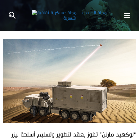
“لوكهيد مارتن” تفوز بعقد لتطوير وتسليم أسلحة ليزر