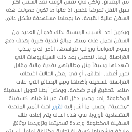
من البضائع. ولكن في نفس الوقت تُعَد السفن أكثر
سبل النقل تعرضاً للخطر، إذ غالباً ما تكون حمولات هذه
السفن عالية القيمة، ما يجعلها مستهدفة بشكل دائم.
ويكمن أحد الأسباب الرئيسية لذلك في أن العديد من
السفن تحمل على متنها مبالغ نقدية كبيرة بهدف دفع
رسوم الموانئ ورواتب طواقمها، الأمر الذي يجذب
القراصنة إليها، لتحصل بعد ذلك السيناريوهات التي
شهدناها مسبقاً مثل مطالبتهم بفدية مالية مقابل
تحرير أعضاء الطاقم، أو في بعض الحالات اختطاف
القراصنة للسفينة بأكملها وبيع البضائع التي على
متنها لتحقيق أرباح ضخمة. ويمكن أيضاً تحويل السفينة
المخطوفة إلى مصدر دخل ثابت عبر تشغيلها كسفينة
“مخفية”، بحسب ما أشار إليه
تقرير
لجنة الأمم المتحدة
الاقتصادية لأوروبا، في هذه الحالة يتم إعادة طلاء
السفينة المخطوفة وإعادة تسميتها وتزويدها بوثائق
مزيفة وتشغيلها كسفينة تجارية مختلفة تماماً، ثم يتم