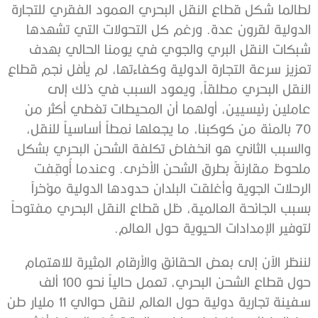
لطالما شكل قطاع النقل البحري العمود الفقري للتجارة
الدولية لقرون عدة. ورغم كل التحولات التي تشهدها
شبكات النقل البري والجوي في يومنا الحالي بهدف
تعزيز سرعة التجارة الدولية وكفاءتها، لم يأفل نجم قطاع
النقل البحري مطلقاً، ويعود السبب في ذلك إلى
عاملين رئيسيين، أولهما أن المحيطات تغطي أكثر من
70 بالمئة من كوكبنا، ما يجعلها نمطاً أساسياً للنقل،
والسبب الثاني هو انخفاض تكلفة الشحن البحري بشكل
ملحوظ مقارنةً بطرق الشحن الأخرى. وعندما أُوقِفت
الرحلات الجوية وأغلقت البلدان حدودها الدولية مؤخراً
بسبب الجائحة العالمية، ظل قطاع النقل البحري مفتوحاً
لتوفير الإمدادات الحيوية حول العالم.
لننظر الآن إلى بعض الحقائق والأرقام المثيرة للاهتمام
حول قطاع الشحن البحري، تعمل حالياً نحو 100 ألف
سفينة تجارية دولية حول العالم لنقل حوالي 11 مليار طن