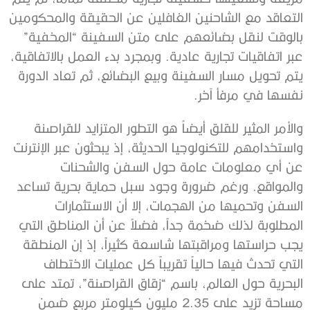
التعاقد مع الشاحنين الغافلين عن الحقيقة والمحكومين
بالوقت لنقل بضائعهم على متن السفينة “المخفية”
عبر اتفاقيات تجارية عادية. وبمجرد بدء العمل بالاتفاقية،
يتم تحويل مسار السفينة وبيع البضائع، ثم تعاد الدورة
نفسها في مرفأ آخر.
والأمر المثير للقلق أيضاً هو التطور المتزايد للقراصنة
واستخدامهم للتكنولوجيا الحديثة، إذ يبحثون عبر الإنترنت
عن أي معلومات عامة حول السفن والشحنات
والمواقع. ورغم ضرورة وجود سبل حماية بحرية تساعد
السفن وتحميها من الهجمات، إلا أن الاستثمارات
المطلوبة لذلك ضخمة جداً، فضلاً عن أن المناطق التي
يجب حراستها ومراقبتها شاسعة كثيراً، إذ إن المنطقة
التي تحدث فيها حالياً تقريباً كل عمليات الاختطاف
البحرية حول العالم، باسم “زقاق القراصنة”، تمتد على
مساحة تزيد على 2.35 مليون كيلومتر مربع ضمن