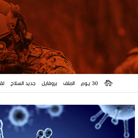
30 يــوم
الملف
بروفايل
جديد السلاح
لقا