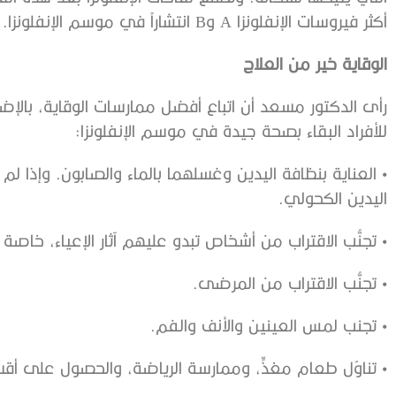
أكثر فيروسات الإنفلونزا A وB انتشاراً في موسم الإنفلونزا.
الوقاية
خير
من
العلاج
رأى الدكتور مسعد أن اتباع أفضل ممارسات الوقاية، بال
للأفراد البقاء بصحة جيدة في موسم الإنفلونزا:
• العناية بنظافة اليدين وغسلهما بالماء والصابون. وإذا ل
اليدين الكحولي.
• تجنُّب الاقتراب من أشخاص تبدو عليهم آثار الإعياء، خاصة إ
• تجنُّب الاقتراب من المرضى.
• تجنب لمس العينين والأنف والفم.
• تناوُل طعام مغذٍّ، وممارسة الرياضة، والحصول على أقس