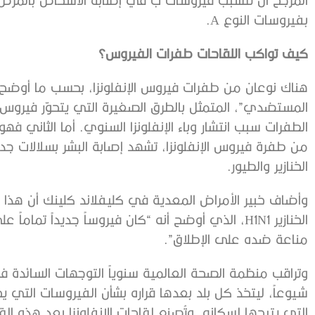
بفيروسات النوع A.
كيف
تواكب
اللقاحات
طفرات
الفيروس؟
هناك نوعان من طفرات فيروس الإنفلونزا، بحسب ما أوضح ا
المستضدي”، المتمثل بالطرق الصغيرة التي يتحوّر فيروس الإ
الطفرات سبب انتشار وباء الإنفلونزا السنوي. أما الثاني ف
من طفرة فيروس الإنفلونزا، تشهد إصابة البشر بسلالات جديد
الخنازير والطيور.
الخنازير H1N1، الذي أوضح أنه “كان فيروساً جديداً 
مناعة ضده على الإطلاق”.
وتراقب منظمة الصحة العالمية سنوياً التوجهات السائدة في 
شيوعاً، ليتخذ كل بلد بعدها قراره بشأن الفيروسات التي 
التي يتيحها لسكانه. وتُصنع لقاحات الإنفلونزا بعد هذه القرا