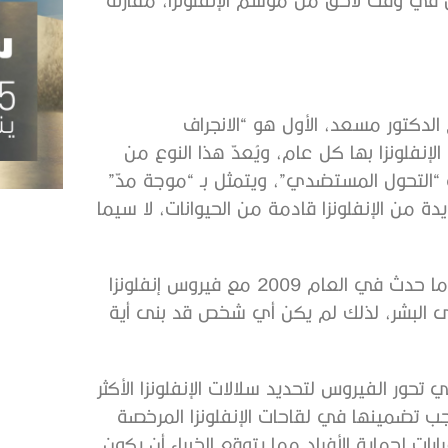
لدكتور مسعد، الأول هو “الانجراف
نفلونزا بها كل عام، ويُعدّ هذا النوع من
هو “التحول المستضدي”، ويتمثل بـ “موجة مدّ”
ة من الإنفلونزا قادمة من الحيوانات، لا سيما
وأضاف خبير الأمراض المعدية في كليفلاند كلينك أن هذا ما حدث في العام 2009 مع فيروس إنفلونزا
تماماً على البشر، لذلك لم يكن أي شخص قد بنى أية
تحور الفيروس لتحديد سلالات الإنفلونزا الأكثر
يجب تضمينها في لقاحات الإنفلونزا المرخصة
رات لحماية الأفراد مما يتوقع الخبراء أن يكون