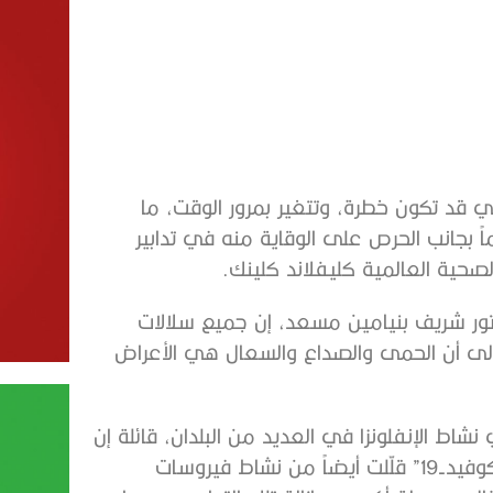
تي قد تكون خطرة، وتتغير بمرور الوقت، ما
بجانب الحرص على الوقاية منه في تدابير
صحية العالمية كليفلاند كلينك.
تور شريف بنيامين مسعد، إن جميع سلالات
 إلى أن الحمى والصداع والسعال هي الأعراض
شاط الإنفلونزا في العديد من البلدان، قائلة إن
تدابير الصحة العامة التي اتخذت للحدّ من انتقال فيروس “كوفيد-19” قلّلت أيضاً من نشاط فيروسات