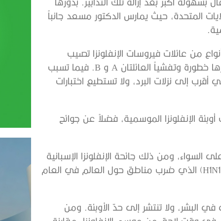
 بسهولة أكبر بعد إزالة تلك التدابير. بدورها
يات المتحدة، حيث يمارس الدكتور مسعد جانباً
ية.
نواع من عائلات فيروسات الإنفلونزا تصيب
الناس. تُعرف باسم فيروسات الإنفلونزا “A” و”B” و”C”، أكثرها خطورة وتفشياً العائلتان A و B. فيما تسبب
انات، وهي أقرب إلى نزلات البرد، ولا تستطيع اختبارات
 أوبئة الإنفلونزا الموسمية، فضلاً عن جوائح
لى السواء، ومن ذلك جائحة الإنفلونزا الإسبانية
التي ضربت أوروبا في العام 1918، ووباء “إنفلونزا الخنازير” (H1N1) الذي ضرب مناطق حول العالم في العام
فيروسات الإنفلونزا B لا تُؤثر سوى في البشر، ولا تنتشر إلى حدّ الأوبئة. ومن
في وقت لاحق من موسم الإنفلونزا، مقارنة