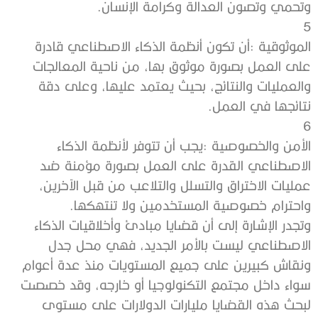
‬وتحمي‭ ‬وتصون‭ ‬العدالة‭ ‬وكرامة‭ ‬الإنسان‭.‬
5‭ ‬
‬نتائجها‭ ‬في‭ ‬العمل‭.‬
6‭ ‬
‬واحترام‭ ‬خصوصية‭ ‬المستخدمين‭ ‬ولا‭ ‬تنتهكها‭.‬