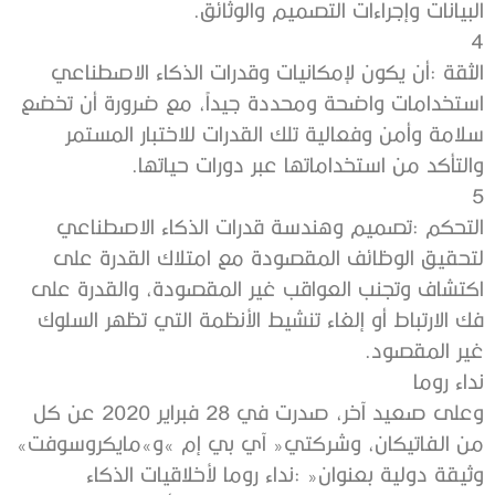
‬البيانات‭ ‬وإجراءات‭ ‬التصميم‭ ‬والوثائق‭.‬
4‭ ‬
‬والتأكد‭ ‬من‭ ‬استخداماتها‭ ‬عبر‭ ‬دورات‭ ‬حياتها‭.‬
5‭ ‬
‬غير‭ ‬المقصود‭.‬
نداء‭ ‬روما
‬من‭ ‬الفاتيكان،‭ ‬وشركتي‭ ‬‮«‬آي‭ ‬بي‭ ‬إم‮»‬‭ ‬و»مايكروسوفت‮»‬‭