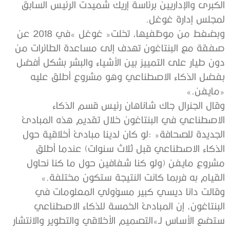
‬لمجلس‭ ‬إدارة‭ ‬غوغل‭.‬
‬‮«‬مايفن‮»‬‭. ‬
‬القيام‭ ‬به‭ ‬فربما‭ ‬كانت‭ ‬النتيجة‭ ‬ستكون‭ ‬مختلفة‮»‬‭.‬