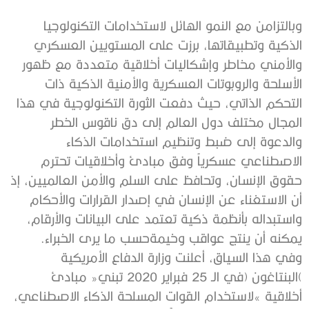
‬يمكنه‭ ‬أن‭ ‬ينتج‭ ‬عواقب‭ ‬وخيمةحسب‭ ‬ما‭ ‬يرى‭ ‬الخبراء‭.‬