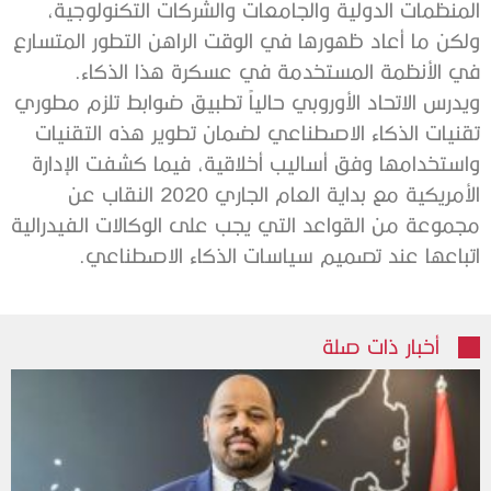
‬في‭ ‬الأنظمة‭ ‬المستخدمة‭ ‬في‭ ‬عسكرة‭ ‬هذا‭ ‬الذكاء‭.‬
‬اتباعها‭ ‬عند‭ ‬تصميم‭ ‬سياسات‭ ‬الذكاء‭ ‬الاصطناعي‭.‬
أخبار ذات صلة