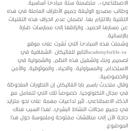
‬الاصطناعي‮»‬،‭ ‬متضمنة‭ ‬ستة‭ ‬مبادئ‭ ‬أساسية‭. ‬
‬بالإنسانية‭.‬
‬والخصوصية‭.‬
‬الموضوع‭.‬