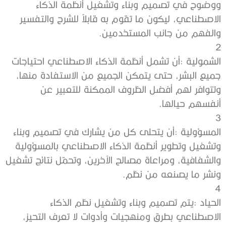
‬والفهم‭ ‬من‭ ‬جانب‭ ‬المستخدمين‭.‬
2‭ ‬
‬أنفسهم‭ ‬حيالها‭.‬
3‭ ‬
‬ونشر‭ ‬ما‭ ‬يصنعه‭ ‬من‭ ‬نظم‭. ‬
4‭ ‬