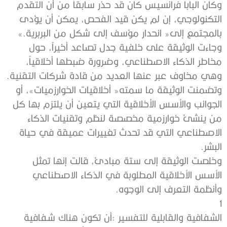
‬بالمجتمع‭ ‬إلى‭ ‬‮«‬انحدار‭ ‬مؤسف‭ ‬إلى‭ ‬شكل‭ ‬من‭ ‬البربرية‮»‬‭.‬
‬وهي‭ ‬مخاوف‭ ‬عبر‭ ‬عنها‭ ‬العديد‭ ‬من‭ ‬قادة‭ ‬شركات‭ ‬التقنية‭.‬
‬البشر‭.‬
‬وأنظمة‭ ‬التعرف‭ ‬إلى‭ ‬الوجوه‭.‬
1‭ ‬