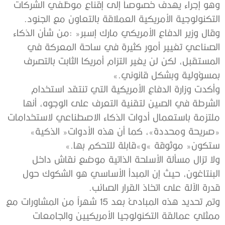
‬التكنولوجية‭ ‬الأمريكية‭ ‬العملاقة‭ ‬بالتعاون‭ ‬مع‭ ‬الجنود‭. ‬
‬بمسؤولية‭ ‬وبشكل‭ ‬قانوني‮»‬‭. ‬
‬‮«‬صريحة‭ ‬ومحددة‮»‬،‭ ‬كما‭ ‬أن‭ ‬هذه‭ ‬الأدوات‭ ‬‮«‬الذكية‮»‬‭
‬ستكون‭ ‬‮«‬موثوقة‮»‬‭ ‬و»قابلة‭ ‬للتحكم‭ ‬بها‮»‬‭.‬
‬قدرة‭ ‬الآلة‭ ‬على‭ ‬اتخاذ‭ ‬القرار‭ ‬الصائب‭.‬