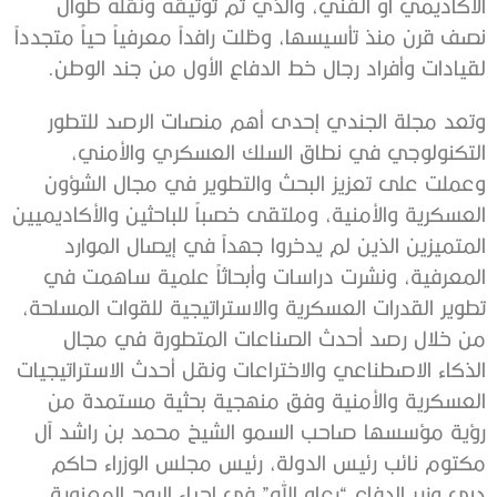
الأكاديمي أو الفني، والذي تم توثيقه ونقله طوال
نصف قرن منذ تأسيسها، وظلت رافداً معرفياً حياً متجدداً
لقيادات وأفراد رجال خط الدفاع الأول من جند الوطن.
وتعد مجلة الجندي إحدى أهم منصات الرصد للتطور
التكنولوجي في نطاق السلك العسكري والأمني،
وعملت على تعزيز البحث والتطوير في مجال الشؤون
العسكرية والأمنية، وملتقى خصباً للباحثين والأكاديميين
المتميزين الذين لم يدخروا جهداً في إيصال الموارد
المعرفية، ونشرت دراسات وأبحاثاً علمية ساهمت في
تطوير القدرات العسكرية والاستراتيجية للقوات المسلحة،
من خلال رصد أحدث الصناعات المتطورة في مجال
الذكاء الاصطناعي والاختراعات ونقل أحدث الاستراتيجيات
العسكرية والأمنية وفق منهجية بحثية مستمدة من
رؤية مؤسسها صاحب السمو الشيخ محمد بن راشد آل
مكتوم نائب رئيس الدولة، رئيس مجلس الوزراء حاكم
دبي وزير الدفاع “رعاه الله” في إحياء الروح المعنوية