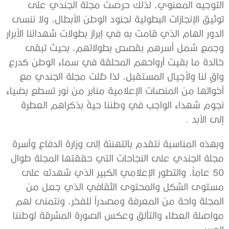
التوجيه المعنوي، لذلك حرصت مجلة الجندي على
توثيق الإنجازات البطولية لجنود الوطن الأبطال، ولا ننسى
الدور الهام الذي قامت به في إبراز بطولات شهدائنا الأبرار
وجمع شمل أسرهم بقصص بطولاتهم، بحيث تبقى
خالدة ما بقيت أرواحهم المحلقة في سماء الوطن كدرع
واقٍ لنا ولأجيال المستقبل، لذا ظلت مجلة الجندي مع
أخواتها من المنصات الإعلامية منابر من نور تسطع بضياء
نجوم شهداء الواجب في وطننا حيةً بذكراهم العطرة
إلى الأبد .
وبهذه المناسبة نتقدم بالتهنئة إلى وزارة الدفاع وأسرة
مجلة الجندي على النجاحات التي حققتها المجلة طوال
50 عاماً، والتطور الإعلامي الكبير الذي شهدته على
مستوى الشكل والمحتوى الثقافي الذي جعل من
المجلة واحة من المعرفة ومصدراً للفخر، ونتمنى لهم
مواصلة العطاء والتألق وعكس الصورة المشرقة لوطننا