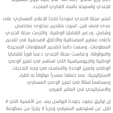
للجندي وتسليحه بالنماء الفكري المتجدد.
تُعتبر مجلة الجندي نموذجاً ناجحاً للإعلام العسكري على
مدى نصف قرن، تميزت بتقديم محتوى متخصص
وشامل، ودعم القضايا الوطنية، والتزمت مجلة الجندي
بأعلى معايير المصداقية والأخلاق الصحفية في تقديم
المعلومات، وسعت دائماً لتقديم المعلومات الصحيحة
والموثوقة، وعكست مجلة الجندي دعماً قوياً للقضايا
الوطنية والجيوسياسية التي تساهم في تعزيز الوعي
الوطني وتعزيز الوحدة والتماسك في وجه التحديات
الاستراتيجية، مما جعلها مصدراً موثوقاً به للقراء
ومساهماً فعّالاً في تعزيز الوعي العسكري
والاستراتيجي في العالم العربي.
إن توثيق جهود جنودنا البواسل يعد من الأهمية التي لا
تقل عن تسليحهم المعرفي وجزءاً لا يتجزأ من منظومة