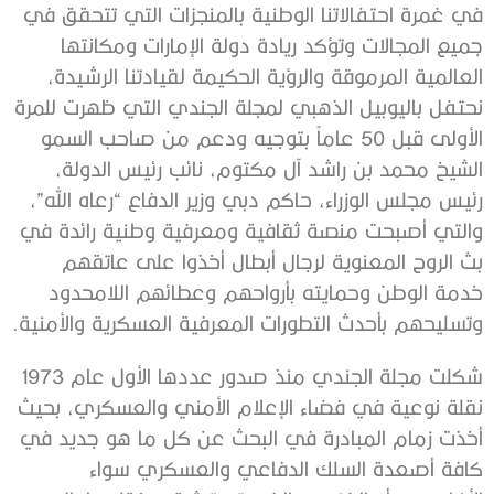
في غمرة احتفالاتنا الوطنية بالمنجزات التي تتحقق في
جميع المجالات وتؤكد ريادة دولة الإمارات ومكانتها
العالمية المرموقة والرؤية الحكيمة لقيادتنا الرشيدة،
نحتفل باليوبيل الذهبي لمجلة الجندي التي ظهرت للمرة
الأولى قبل 50 عاماً بتوجيه ودعم من صاحب السمو
الشيخ محمد بن راشد آل مكتوم، نائب رئيس الدولة،
رئيس مجلس الوزراء، حاكم دبي وزير الدفاع “رعاه الله”،
والتي أصبحت منصة ثقافية ومعرفية وطنية رائدة في
بث الروح المعنوية لرجال أبطال أخذوا على عاتقهم
خدمة الوطن وحمايته بأرواحهم وعطائهم اللامحدود
وتسليحهم بأحدث التطورات المعرفية العسكرية والأمنية.
شكلت مجلة الجندي منذ صدور عددها الأول عام 1973
نقلة نوعية في فضاء الإعلام الأمني والعسكري، بحيث
أخذت زمام المبادرة في البحث عن كل ما هو جديد في
كافة أصعدة السلك الدفاعي والعسكري سواء