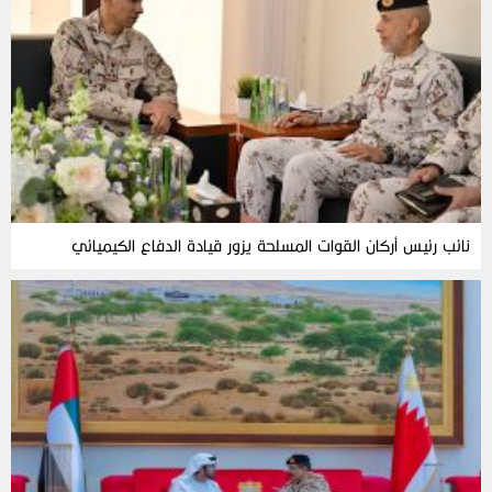
نائب رئيس أركان القوات المسلحة يزور قيادة الدفاع الكيميائي