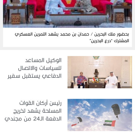
بحضور ملك البحرين / حمدان بن محمد يشهد التمرين العسكري
المشترك “درع البحرين”
الوكيل المساعد
للسياسات والاتصال
الدفاعي يستقبل سفير
جمهورية إندونيسيا لدى
الدولة
رئيسُ أركان القوات
المسلحة يشهد تخريج
الدفعة الـ24 من مجندي
الخدمة الوطنية في مركز
تدريب سيح حفير