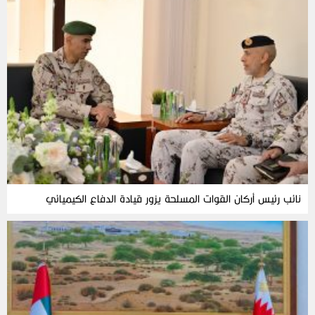
نائب رئيس أركان القوات المسلحة يزور قيادة الدفاع الكيميائي