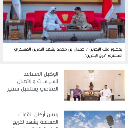
بحضور ملك البحرين / حمدان بن محمد يشهد التمرين العسكري
المشترك “درع البحرين”
الوكيل المساعد
للسياسات والاتصال
الدفاعي يستقبل سفير
جمهورية إندونيسيا لدى
الدولة
رئيسُ أركان القوات
المسلحة يشهد تخريج