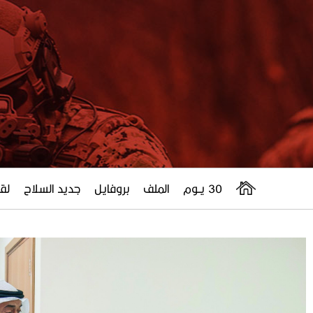
30 يــوم
الملف
بروفايل
جديد السلاح
لقا