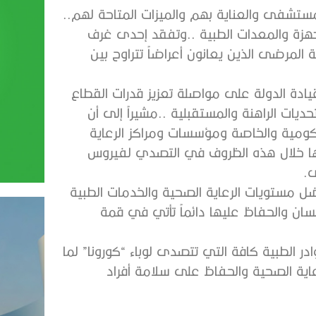
وتابع‭ ‬سموه‭ ‬عملية‭ ‬تسجيل‭ ‬المرضى‭ ‬ابتداء‭ ‬من‭ ‬دخولهم‭ ‬المستشفى‭ ‬والعناية‭ ‬بهم‭ ‬والميزات‭ ‬المتاحة‭ ‬لهم‭..