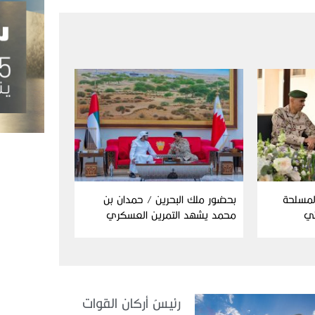
المسلحة
بحضور ملك البحرين / حمدان بن
ئي
محمد يشهد التمرين العسكري
المشترك “درع البحرين”
رئيسُ أركان القوات