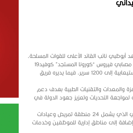
‬يوم‭ ‬18‭ ‬مايو‭ ‬2020،‭ ‬مستشفى‭ ‬الامارات‭ ‬الميداني‭ ‬لمعالجة‭ ‬مصابي‭ ‬فيروس‭ ‬“كورونا‭ ‬المستجد”‭ ‬كوفيد‭ ‬19