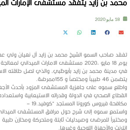
محمد‭ ‬بن‭ ‬زايد يتفقد‭ ‬مستشفى‭ ‬الإمارات‭ ‬الميداني‭ ‬
18 مايو 2020
‬يتضمن‭ ‬46‭ ‬طبيباً‭ ‬ومختصاً‭ ‬و155‭ ‬ممرضة‭.‬
‬مكافحة‭ ‬فيروس‭ ‬كورونا‭ ‬المستجد‭ ‬“كوفيد‭ – ‬19‭.‬
‬إنترنت‭ ‬والأجهزة‭ ‬اللوحية‭ ‬وغيرها‭.‬