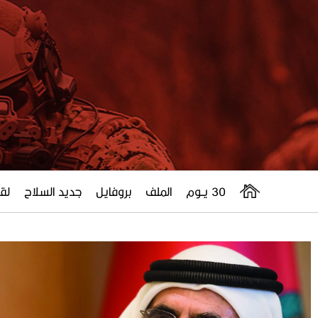
30 يــوم
الملف
بروفايل
جديد السلاح
لقا