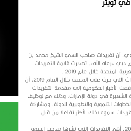
ً في تويتر
وي، أن تغريدات صاحب السمو الشيخ محمد بن
 دبي «رعاه الله»، تصدرت قائمة التغريدات
ية المتحدة خلال عام 2019 .
وكشف التقرير الذي يستعرض «تويتر» من خلاله أهم الأحداث التي جرت على المنصة خلال العام 2019، أن
ت الأخبار الحكومية إلى مقدمة التغريدات
 الشهيرة في دولة الإمارات، وذلك مع توظيف
طوات التنموية والتطويرية للدولة، ومشاركة
ريدات سموه بذلك الأكثر تفاعلا من قبل
وأورد تقرير بيانات “تويتر” الصادر تحت وسم #حدث_في_2019، أهم التغريدات التي نشرها صاحب السمو