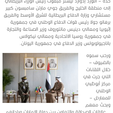
حدة – اللورد إدوارد ليستر مبعوث رئيس الوزراء البريطاني
إلى منطقة الخليج والفريق جوي مارتن سامبسون كبير
مستشاري وزارة الدفاع البريطانية للشرق الأوسط والفريق
برهانو جولا رئيس قوات الدفاع الوطني في جمهورية
إثيوبيا ومعالي دينيس مانتوروف وزير الصناعة والتجارة
في جمهورية روسيا الاتحادية ومعالي نيكولاس
باناجيوتوبولس وزير الدفاع في جمهورية اليونان.
ورحب سموه
بالضيوف –
خلال اللقاءات
التي جرت في
مركز أبوظبي
الوطني
للمعارض –
وبحث معهم
.. علاقات الصداقة والتعاون بين دولة الإمارات وبلدانهم