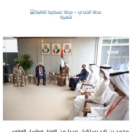
محمد بن زايد يستقبل عددا من الوزراء ورؤساء الوفود