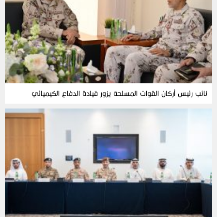
نائب رئيس أركان القوات المسلحة يزور قيادة الدفاع الكيميائي