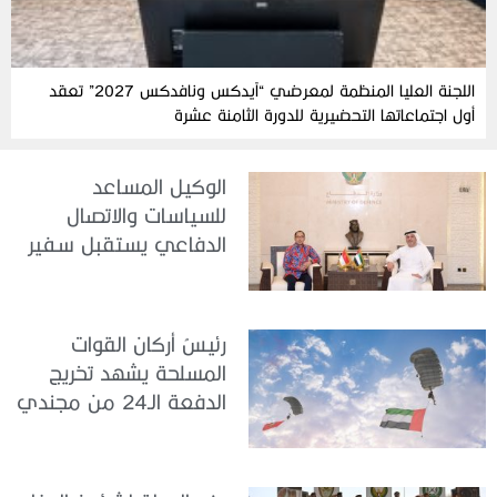
اللجنة العليا المنظمة لمعرضي “آيدكس ونافدكس 2027” تعقد
أول اجتماعاتها التحضيرية للدورة الثامنة عشرة
الوكيل المساعد
للسياسات والاتصال
الدفاعي يستقبل سفير
جمهورية إندونيسيا لدى
الدولة
رئيسُ أركان القوات
المسلحة يشهد تخريج
الدفعة الـ24 من مجندي
الخدمة الوطنية في مركز
تدريب سيح حفير