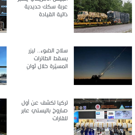
عربة سكك حديدية
ذاتية القيادة
سلاح الضوء.. ليزر
يسقط الطائرات
المسيّرة خلال ثوانٍ
تركيا تكشف عن أول
صاروخ باليستي عابر
للقارات