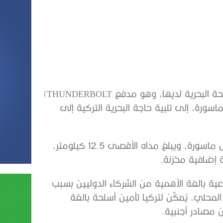
قدمت شركة SAVER Savunma التركية، أحدث أنظمة الأسلحة البحرية لديها، وهو مدفع THUNDERBOLT)
 الماسورة، إلى تلبية حاجة البحرية التركية إلى
وهذا المدفع قادر على إطلاق 300 طلقة في الدقيقة لكل ماسورة، ويبلغ مداه الأقصى 12.5 كيلومتر،
ية بالغة الأهمية من الشركاء الدوليين بسبب
محلي، يُمَكِّن لتركيا تأمين أسلحة بالغة
ن مصادر أجنبية.