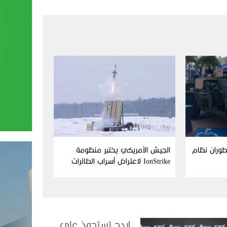
Aim وFN America تطوران نظام
الجيش الأمريكي يختبر منظومة
IonStrike لاعتراض أسراب الطائرات
بدون طيار
ايدج تستحوذ على