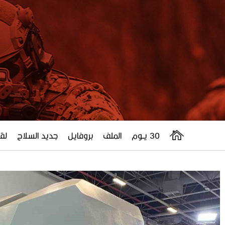
30 يــوم
الملف
بروفايل
جديد السلاح
لقا