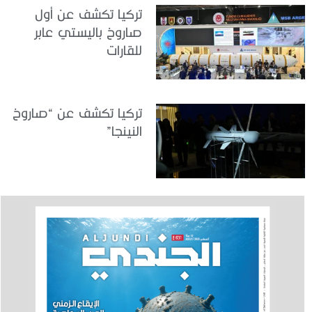
تركيا تكشف عن أول
صاروخ باليستي عابر
للقارات
تركيا تكشف عن “صاروخ
النينجا”