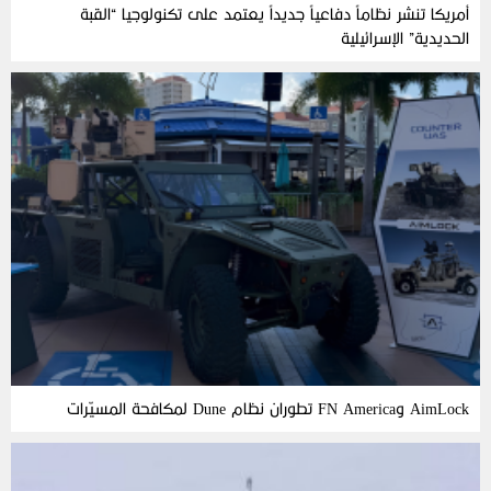
أمريكا تنشر نظاماً دفاعياً جديداً يعتمد على تكنولوجيا “القبة
الحديدية” الإسرائيلية
AimLock وFN America تطوران نظام Dune لمكافحة المسيّرات