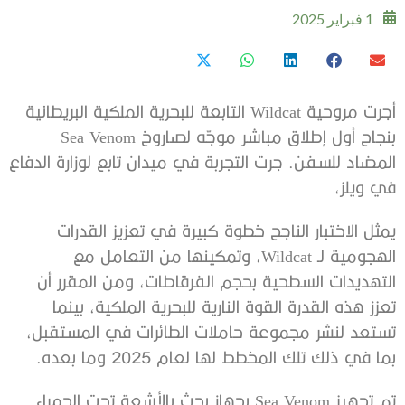
1 فبراير 2025
أجرت مروحية Wildcat التابعة للبحرية الملكية البريطانية
بنجاح أول إطلاق مباشر موجّه لصاروخ Sea Venom
المضاد للسفن. جرت التجربة في ميدان تابع لوزارة الدفاع
في ويلز،
يمثل الاختبار الناجح خطوة كبيرة في تعزيز القدرات
الهجومية لـ Wildcat، وتمكينها من التعامل مع
التهديدات السطحية بحجم الفرقاطات، ومن المقرر أن
تعزز هذه القدرة القوة النارية للبحرية الملكية، بينما
تستعد لنشر مجموعة حاملات الطائرات في المستقبل،
بما في ذلك تلك المخطط لها لعام 2025 وما بعده.
تم تجهيز Sea Venom بجهاز بحث بالأشعة تحت الحمراء