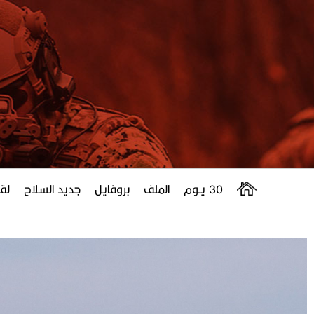
30 يــوم
الملف
بروفايل
جديد السلاح
لقا