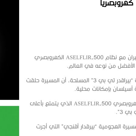
أجرت مُسيرة “بيراقدر تي بي 3” التركية بنجاح أول اختبار طيران مع نظام ASELFLIR-500 الكهروبصري
 الأفضل من نوعه في العالم.
وأفاد بيان صادر عن شركة بايكار المصنعة للطائرة المسيرة “بيراقدر تي بي 3” المسلحة، أن المسيرة حلقت
وتم بنجاح دمج نظام الاستطلاع والمراقبة والاستهداف الكهروبصري ASELFLIR-500 الذي يتمتع بأعلى
ي 3”.
 جرى بواسطة نظام ASELFLIR-500 تتبع المسيرة الهجومية “بيرقدار أقنجي” التي أجرت