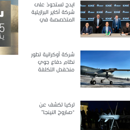
ايدج تستحوذ على
شركة أكاير البرازيلية
المتخصصة في
هندسة الطيران
شركة أوكرانية تطور
نظام دفاع جوي
منخفض التكلفة
تركيا تكشف عن
“صاروخ النينجا”