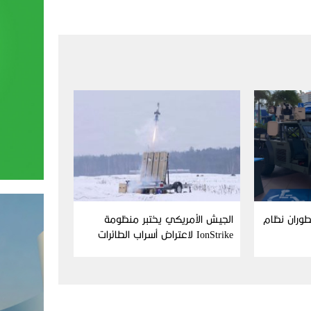
Aim وFN America تطوران نظام
الجيش الأمريكي يختبر منظومة
IonStrike لاعتراض أسراب الطائرات
بدون طيار