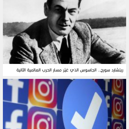
ريتشارد سورج… الجاسوس الذي غيّر مسار الحرب العالمية الثانية