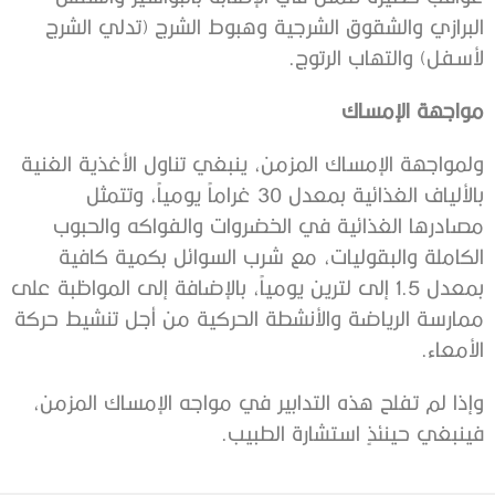
البرازي والشقوق الشرجية وهبوط الشرج (تدلي الشرج
لأسفل) والتهاب ‫الرتوج.
مواجهة الإمساك
ولمواجهة الإمساك المزمن، ينبغي تناول الأغذية الغنية
بالألياف الغذائية ‫بمعدل 30 غراماً يومياً، وتتمثل
مصادرها الغذائية في الخضروات والفواكه ‫والحبوب
الكاملة والبقوليات، مع شرب السوائل بكمية كافية
بمعدل 1.5 إلى ‫لترين يومياً، بالإضافة إلى المواظبة على
ممارسة الرياضة والأنشطة ‫الحركية من أجل تنشيط حركة
الأمعاء.
وإذا لم تفلح هذه التدابير في مواجه الإمساك المزمن،
فينبغي حينئذٍ ‫استشارة الطبيب.