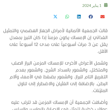
1 يناير 2024
قالت الجمعية الألمانية لأمراض ‫الجهاز الهضمي والتمثيل
الغذائي إن الإمساك يكون مزمناً إذا كان التبرز ‫بمعدل
يقل عن 3 مرات أسبوعياً على مدى 12 أسبوعاً على
الأقل.
‫وتشمل الأعراض الأخرى للإمساك المزمن البراز الصلب
والمتكتل، والشعور ‫بانسداد الشرج، والشعور بعدم
التفريغ التام للبراز، والشعور بضغط في ‫الأمعاء وآلام
البطن، بالإضافة إلى الغثيان والاضطرار إلى تناول
‫المليّنات.
وأضافت الجمعية أن الإمساك المزمن قد تترتب عليه
عواقب خطيرة تتمثل في ‫الإصابة بالبواسير والسلس