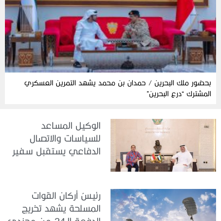
بحضور ملك البحرين / حمدان بن محمد يشهد التمرين العسكري
المشترك “درع البحرين”
الوكيل المساعد
للسياسات والاتصال
الدفاعي يستقبل سفير
جمهورية إندونيسيا لدى
الدولة
رئيسُ أركان القوات
المسلحة يشهد تخريج
الدفعة الـ24 من مجندي