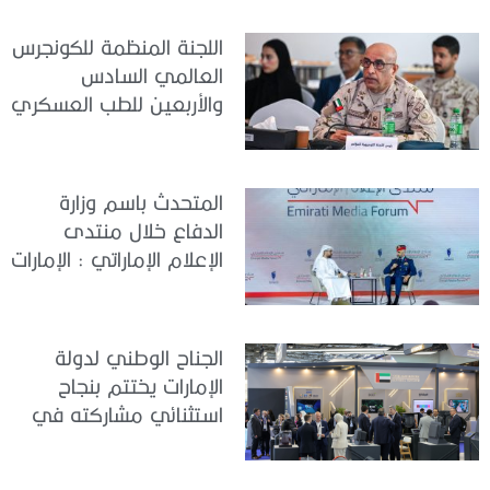
– أبوظبي 2026
اللجنة المنظمة للكونجرس
العالمي السادس
والأربعين للطب العسكري
تعقد اجتماعًا لمتابعة آخر
التحضيرات
المتحدث باسم وزارة
الدفاع خلال منتدى
الإعلام الإماراتي : الإمارات
نموذج عالمي في
الجاهزية والاستقرار
الجناح الوطني لدولة
الإمارات يختتم بنجاح
استثنائي مشاركته في
معرض «يوروساتوري
2026»