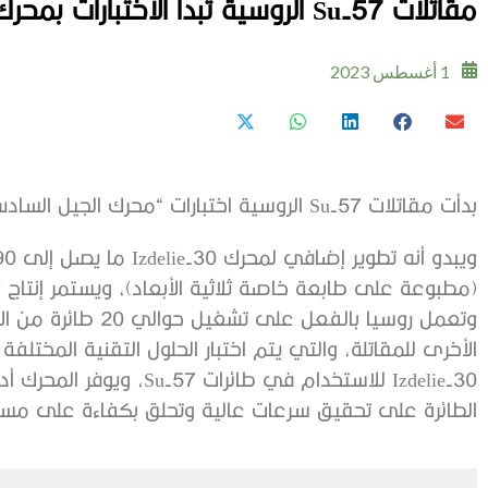
مقاتلات Su-57 الروسية تبدأ الاختبارات بمحرك من “الجيل السادس”
1 أغسطس 2023
بدأت مقاتلات Su-57 الروسية اختبارات “محرك الجيل السادس” الجديد بفوهات مسطحة وناقل دفع متغير.
وتعمل روسيا بالفعل ع
الأخرى للمقاتلة، والتي يتم اختبار الحلول التقنية المختلف
Izdelie-30 للاستخدام في طائ
الطائرة على تحقيق سرعات عالية وتحلق بكفاءة على مسا