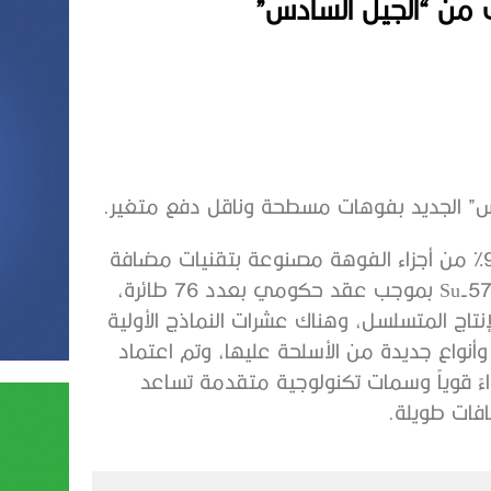
ويبدو أنه تطوير إضافي لمحرك Izdelie-30 ما يصل إلى 90% من أجزاء الفوهة مصنوعة بتقنيات مضافة
(مطبوعة على طابعة خاصة ثلاثية الأبعاد)، ويستمر إنتاج Su-57 بموجب عقد حكومي بعدد 76 طائرة،
لى تشغيل حوالي 20 طائرة من الإنتاج المتسلسل، وهناك عشرات النماذج الأولية
ة وأنواع جديدة من الأسلحة عليها، وتم اعتماد
رات Su-57، ويوفر المحرك أداءً قوياً وسمات تكنولوجية متقدمة تساعد
فات طويلة.