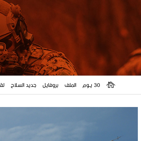
30 يــوم
الملف
بروفايل
جديد السلاح
لقا