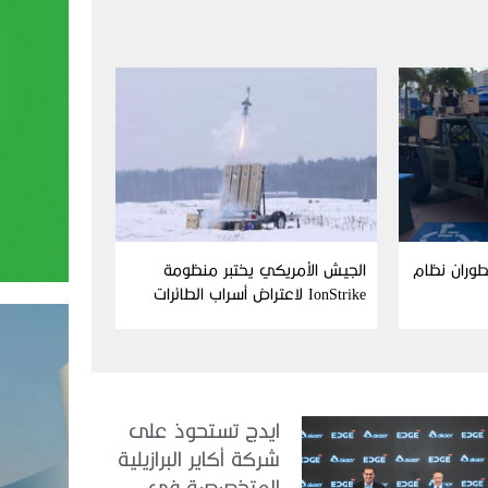
Aim وFN America تطوران نظام
الجيش الأمريكي يختبر منظومة
IonStrike لاعتراض أسراب الطائرات
بدون طيار
ايدج تستحوذ على
شركة أكاير البرازيلية
المتخصصة في