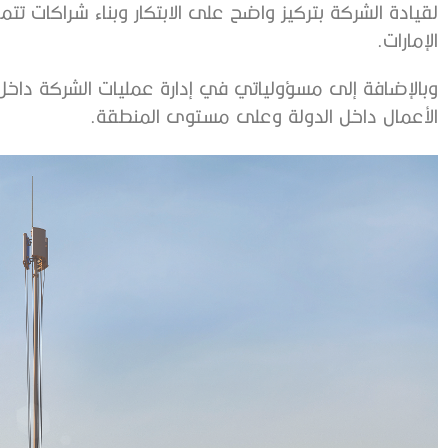
‬الإمارات‭. ‬
‬الأعمال‭ ‬داخل‭ ‬الدولة‭ ‬وعلى‭ ‬مستوى‭ ‬المنطقة‭.‬