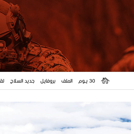
30 يــوم
الملف
بروفايل
جديد السلاح
لقا