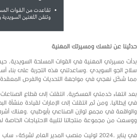
حدثينا‭ ‬عن‭ ‬نفسك‭ ‬ومسيرتك‭ ‬المهنية
‬مما‭ ‬شكّل‭ ‬نهجي‭ ‬في‭ ‬مواجهة‭ ‬التحديات‭ ‬والفرص‭ ‬المعقدة‭ ‬طوال‭ ‬مسيرتي‭.
‬ووسعت‭ ‬من‭ ‬مجموعة‭ ‬منتجاتنا‭ ‬لتلبية‭ ‬الاحتياجات‭ ‬الخاصة‭ ‬لدولة‭ ‬الإمارات‭.