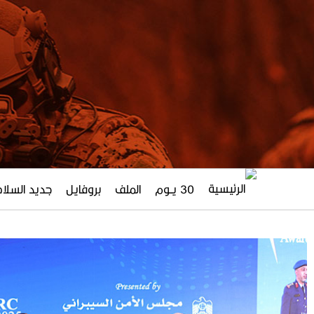
30 يــوم
الملف
بروفايل
جديد السلاح