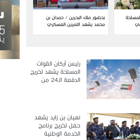
المسلحة
بحضور ملك البحرين / حمدان بن
ئي
محمد يشهد التمرين العسكري
المشترك “درع البحرين”
رئيسُ أركان القوات
المسلحة يشهد تخريج
الدفعة الـ24 من
مجندي الخدمة
الوطنية في مركز
تدريب سيح حفير
نهيان بن زايد يشهد
حفل تخريج برنامج
الخدمة الوطنية