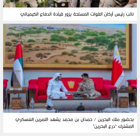
نائب رئيس أركان القوات المسلحة يزور قيادة الدفاع الكيميائي
بحضور ملك البحرين / حمدان بن محمد يشهد التمرين العسكري
المشترك “درع البحرين”