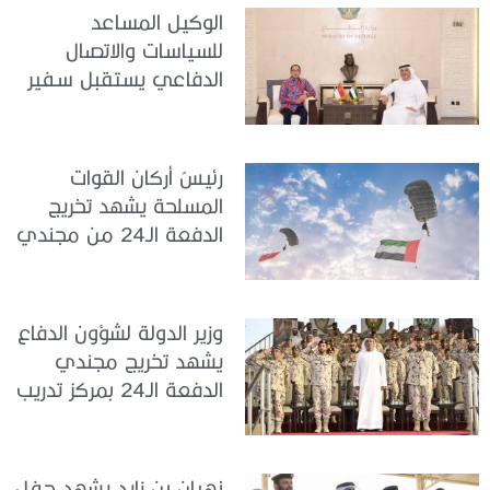
الوكيل المساعد
للسياسات والاتصال
الدفاعي يستقبل سفير
جمهورية إندونيسيا لدى
الدولة
رئيسُ أركان القوات
المسلحة يشهد تخريج
الدفعة الـ24 من مجندي
الخدمة الوطنية في مركز
تدريب سيح حفير
وزير الدولة لشؤون الدفاع
يشهد تخريج مجندي
الدفعة الـ24 بمركز تدريب
سيح اللحمة
نهيان بن زايد يشهد حفل