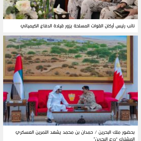
نائب رئيس أركان القوات المسلحة يزور قيادة الدفاع الكيميائي
بحضور ملك البحرين / حمدان بن محمد يشهد التمرين العسكري
المشترك “درع البحرين”