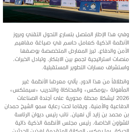
وفي هذا الإطار المتصل بتسارع التحول التقني وبروز
الأنظمة الذكية كعامل حاسم في صياغة مفاهيم
الأمن والدفاع، تبرز المعارض المتخصصة بوصفها
منصات استراتيجية تجمع بين الابتكار، وتبادل الخبرات،
واستشراف مسارات التطوير المستقبلية.
وانطلاقاً من هذا الدور، يأتي معرضا الأنظمة غير
المأهولة «يومكس» والمحاكاة والتدريب «سيمتكس»
2026 ليشكلا محطة محورية على أجندة الصناعات
الدفاعية والأمنية، ويقاما تحت رعاية سمو الشيخ حمدان
بن محمد بن زايد آل نهيان، نائب رئيس ديوان الرئاسة
للشؤون الخاصة، رئيس مجلس الأنظمة الذكية ذاتية
الحركة، بما يعكس المكانة المتقدمة لهذين الحدثين