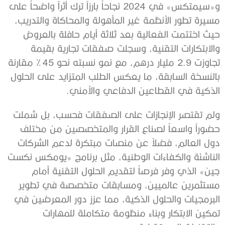
و«سيمتكس» في 2024 نجاحاً بارزاً ترك أثراً واضحاً على
مسيرة تطور الأنظمة غير المأهولة والمحاكاة والتدريب،
حيث اختتمت الفعالية بعد ثلاثة أيام حافلة بالعروض
والابتكارات التقنية، وسجلت صفقات تجارية بقيمة
تجاوزت 2.9 مليار درهم، مع نمو نسبته نحو 45 % مقارنة
بالنسخة السابقة، ما يعكس الطلب المتزايد على الحلول
الذكية في القطاعين الدفاعي والأمني.
ولم تقتصر الإنجازات على الصفقات فحسب، بل شملت
حضوراً واسعاً لصناع القرار والمتخصصين من مختلف
دول العالم، فضلاً عن منصات مبتكرة لدعم الشركات
الناشئة والكفاءات الوطنية، مثل برنامج «يومكس نكست
جين» الذي وفر فرصاً لتقديم الحلول التقنية أمام
مستثمرين عالميين، ومسابقات متخصصة في تطوير
البرمجيات والحلول الذكية، مما عزز دور المعرضين في
تمكين الابتكار وبناء منظومة متكاملة للمهارات