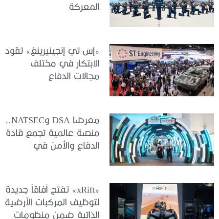
المعركة
«إس تي إنجينيرينغ» تقود
الابتكار في مختلف
مجالات الدفاع
معرضا DSA وNATSEC..
منصة عالمية تجمع قادة
الدفاع والأمن في
كوالالمبور
«xRift» تفتح آفاقاً جديدة
لتوظيف المركبات الأرضية
الذاتية ضمن منظومات