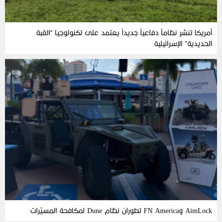
أمريكا تنشر نظاماً دفاعياً جديداً يعتمد على تكنولوجيا “القبة
الحديدية” الإسرائيلية
AimLock وFN America تطوران نظام Dune لمكافحة المسيّرات