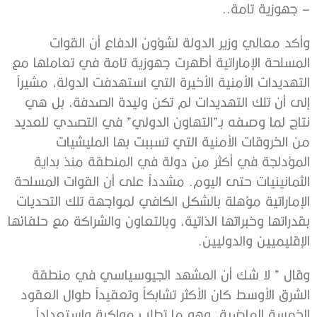
– جهوزية تامة..
وأكد معالي وزير الدولة لشؤون الدفاع أن القوات
المسلحة الإماراتية أظهرت جهوزية تامة في تعاملها مع
التهديدات الأمنية الأخيرة التي استهدفت الدولة، مشيراً
إلى أن تلك التهديدات لم تكن وليدة الصدفة، بل هي
نتاج لما وصفه بـ”التهاون الدولي” في التصدي للعديد
من الخروقات الأمنية التي تسببت بها المليشيات
المؤدلجة في أكثر من دولة في المنطقة منذ بداية
الثمانينيات حتى اليوم. مشدداً على أن القوات المسلحة
الإماراتية مؤهلة بالشكل الكافي لمواجهة تلك التحديات
بقدراتها وخبراتها الذاتية، وبالتعاون والشراكة مع حلفائها
الإقليميين والدوليين.
وقال ” لا شك أن المشهد الجيوسياسي في منطقة
الشرق الأوسط كان الأكثر تشابكاً وتعقيداً طوال العقود
الخمسة الماضية، وهو ما تطلب مواكبة واستعداداً