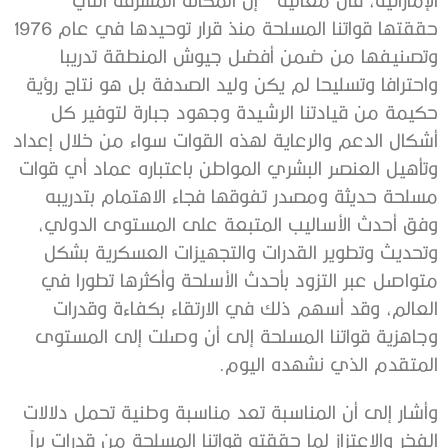
حققتها قواتنا المسلحة منذ قرار توحيدها في عام 1976
وتصنيفها من ضمن أفضل جيوش المنطقة تدريبا
واحترافا وتسليحا لم يكن وليد الصدفة بل هو نتاج رؤية
حكيمة من قيادتنا الرشيدة وجهود جبارة لتوفير كل
أشكال الدعم والرعاية لهذه القوات سواء من خلال إعداد
وتأهيل العنصر البشري المواطن باعتباره عماد أي قوات
مسلحة حديثة ومصدر تفوقها فجاء الاهتمام بتدريبه
وفق أحدث الأساليب المتبعة على المستوى الدولي،
وتحديث وتطوير القدرات والتجهيزات العسكرية بشكل
متواصل عبر التزود بأحدث الأسلحة وأكثرها تطورا في
العالم، وقد أسهم ذلك في الارتقاء بكفاءة وقدرات
وجاهزية قواتنا المسلحة إلى أن وصلت إلى المستوى
المتقدم الذي نشهده اليوم.
وأشار إلى أن المناسبة تعد مناسبة وطنية تحمل دلالات
الفخر والاعتزاز لما حققته قواتنا المسلحة من قدرات براً