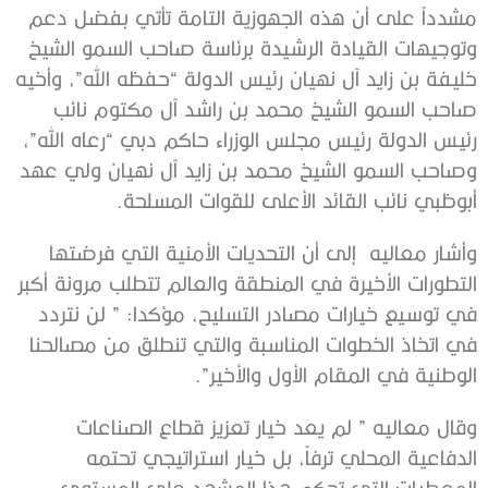
مشدداً على أن هذه الجهوزية التامة تأتي بفضل دعم
وتوجيهات القيادة الرشيدة برئاسة صاحب السمو الشيخ
خليفة بن زايد آل نهيان رئيس الدولة “حفظه الله”، وأخيه
صاحب السمو الشيخ محمد بن راشد آل مكتوم نائب
رئيس الدولة رئيس مجلس الوزراء حاكم دبي “رعاه الله”،
وصاحب السمو الشيخ محمد بن زايد آل نهيان ولي عهد
أبوظبي نائب القائد الأعلى للقوات المسلحة.
وأشار معاليه إلى أن التحديات الأمنية التي فرضتها
التطورات الأخيرة في المنطقة والعالم تتطلب مرونة أكبر
في توسيع خيارات مصادر التسليح، مؤكدا: ” لن نتردد
في اتخاذ الخطوات المناسبة والتي تنطلق من مصالحنا
الوطنية في المقام الأول والأخير”.
وقال معاليه ” لم يعد خيار تعزيز قطاع الصناعات
الدفاعية المحلي ترفاً، بل خيار استراتيجي تحتمه
المعطيات التي تحكم هذا المشهد على المستوى