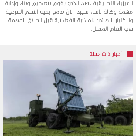
‬في‭ ‬العام‭ ‬المقبل‭.‬
أخبار ذات صلة