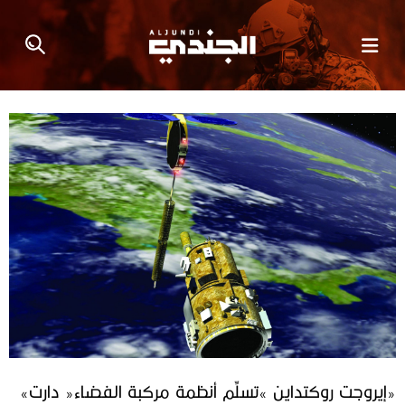
«‬إيروجت‭ ‬روكتداين‮»‬‭ ‬تسلِّم‭ ‬أنظمة‭ ‬مركبة‭ ‬الفضاء‭ ‬‮«‬دارت‮»‬‭