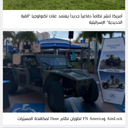
أمريكا تنشر نظاماً دفاعياً جديداً يعتمد على تكنولوجيا “القبة
الحديدية” الإسرائيلية
AimLock وFN America تطوران نظام Dune لمكافحة المسيّرات