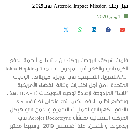
‬قبل‭ ‬رحلة‭ ‬Asteroid Impact Mission‭ ‬في‭ ‬2021‭ ‬
1 يوليو 2020
‬الكيميائي‭ ‬والكهربائي‭ ‬المزدوج‭ ‬إلى‭ ‬مختبر‭ ‬Johns Hopkins
‬ويخضع‭ ‬نظام‭ ‬الدفع‭ ‬الكيميائي‭ ‬ونظام‭ ‬تغذية‭ ‬Xenon‭