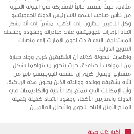
مثالي، حيث نستعد حالياً للمشاركة في الجولة الأخيرة
من كأس صاحب السمو نائب رئيس الدولة للجوجيتسو
وكل اللاعبين ينظرون إلى الذهب. مشيراً إلى أنه يشكر
اتحاد الإمارات للجوجيتسو على مبادراته وجهوده وخططه
المستدامة، التي قادت نجوم الإمارات إلى منصات
التتويج الدولية.
واظهرت البطولة كذلك أن الشقيقين كريم وجاد طبارة
من المواهب الصاعدة، حيث يتطور مستواهما بشكل
متسارع. ويقول كريم إن عشقه للجوجيتسو نابع من
تأثره بشقيقه ووالده ووالدته الذين يحبون هذه الرياضة.
وأن الإمكانات التي تتمتع بها الأندية والأكاديميات في
الدولة والمدربين الأكفاء وجهود الاتحاد كفيلة بتهيئة
المناخ الأمثل لإنتاج النجوم والأبطال العالميين.
أخبار ذات صلة