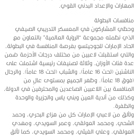
المهارات والإعداد البدني القوي.
منافسات البطولة
وحظي المشاركون في المعسكر التدريبي الصيفي
الذي نظمته مجموعة “الرؤية العالمية” بالتعاون مع
اتحاد الإمارات للجوجيتسو بفرصة المنافسة في البطولة،
والتي استقبلت لاعبين من مختلف درجات الأحزمة ضمن
عدة فئات الأوزان، وثلاثة تصنيفات رئيسية اشتملت على
الناشئين (تحت 16 عاماً)، والشباب (تحت 18 عاماً). والرجال
(فوق 18 عاماً). وظهر الجميع بمستوى عالٍ من
المنافسة بين اللاعبين الصاعدين والمحترفين في الدولة،
وكذلك من أندية العين وبني ياس والجزيرة والوحدة
والظفرة.
وتألق من لاعبي الإمارات كل من هزاع البحري، وحمد
الشحي، ومحمد العولقي، وعمر السويدي، ومهدي
العولقي، وعلي الغيثي، ومحمد السويدي، كما تألق