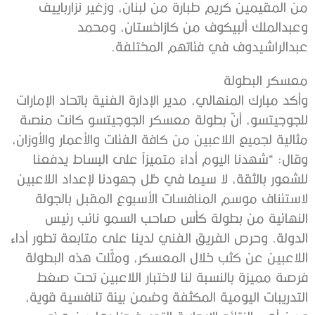
من المقيمين كريم طبارة من لبنان، وزغير نزارباييف
وعبدالملك ألبيكوف من كازاخستان، ومحمد
عبدالراشيدوف في فئاتهم المختلفة.
معسكر البطولة
وأكد مبارك المنهالي، مدير الإدارة الفنية باتحاد الإمارات
للجوجيتسو، أنّ بطولة معسكر الجوجيتسو كانت منصة
مثالية لجميع اللاعبين من كافة الفئات والأعمار والأوزان،
وقال: “شهدنا اليوم أداءً متميزاً على البساط يدفعنا
للشعور بالثقة، لا سيما في ظل جهودنا لإعداد اللاعبين
لاستئناف موسم المنافسات الأسبوع المقبل بالجولة
النهائية من بطولة كأس صاحب السمو نائب رئيس
الدولة. وحرص الفريق الفني لدينا على متابعة تطور أداء
اللاعبين عن كثب خلال المعسكر، ومثّلت هذه البطولة
فرصة مميزة بالنسبة لنا لاختبار اللاعبين تحت صغط
التدريبات اليومية المكثفة وضمن بيئة تنافسية قوية،