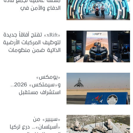
الدفاع والأمن في
كوالالمبور
«xRift» تفتح آفاقاً جديدة
لتوظيف المركبات الأرضية
الذاتية ضمن منظومات
الجيوش الحديثة
«يومكس»
و«سيمتكس» 2026..
استشراف مستقبل
الأنظمة غير المأهولة
والمحاكاة والتدريب
«سيبير» من
«أسيلسان»… درع تركيا