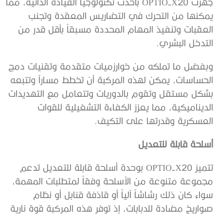
جُهزت OPTIO-X20 بأحدث تكنولوجيا القيادة الذاتية، مما
يمكنها من التحرك في التضاريس المعقدة وتجنب
العقبات وتنفيذ المهام المحددة مسبقاً بأقل قدر من
التدخل البشري.
وبفضل ما تملكه من خوارزميات متقدمة وتقنيات دمج
الحساسات، يمكن لهذه المركبة أن تخطط مساراً وتتبعه
بشكل مستقل وتقوم بالدوريات وتتعامل مع التهديدات
الديناميكية، مما يعزز الكفاءة التشغيلية للقوات
العسكرية وقدرتها على التكيف.
أسلحة قابلة للتعديل
تتميز OPTIO-X20 بوحدة أسلحة قابلة للتعديل تدعم
مجموعة متنوعة من الأسلحة وفقاً لمتطلبات المهمة،
سواء كان ذلك رشاشاً آلياً أو قاذفة قنابل أو نظام
صواريخ مضادة للدبابات، إذ توفر هذه المركبة قوة نارية