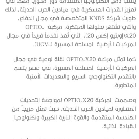
يلعب دمج التكنولوجيا المتقدمة دوراً محورياً مهماً في
تعزيز القدرات العسكرية في ميادين الحرب الحديثة، لذلك
طورت شركة KNDS المتخصصة في مجال الدفاع،
والتي تشتهر بحلولها المبتكرة، مركبة OPTIO-
X20(إوبتيو إكس 20)، التي تُعد تقدماً فريداً في مجال
المركبات الأرضية المسلحة المسيرة (UGVs).
كما تمثل مركبة OPTIO-X20 نقلة نوعية في مجال
المركبات الأرضية المسلحة المسيرة، في عصر يتسم
بالتقدم التكنولوجي السريع والتهديدات الأمنية
المتطورة.
وصممت المركبة OPTIO-X20 لمواجهة التحديات
المتطورة لميادين الحرب الحديثة، حيث تمثل مزيجاً من
الهندسة المتقدمة والقوة النارية الكبيرة وتكنولوجيا
القيادة الذاتية.