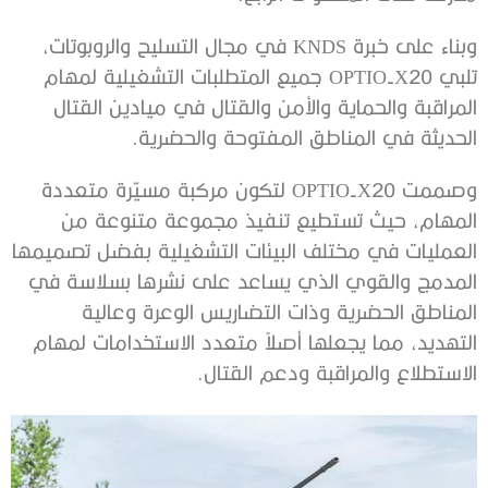
وبناء على خبرة KNDS في مجال التسليح والروبوتات،
تلبي OPTIO-X20 جميع المتطلبات التشغيلية لمهام
المراقبة والحماية والأمن والقتال في ميادين القتال
الحديثة في المناطق المفتوحة والحضرية.
وصممت OPTIO-X20 لتكون مركبة مسيّرة متعددة
المهام، حيث تستطيع تنفيذ مجموعة متنوعة من
العمليات في مختلف البيئات التشغيلية بفضل تصميمها
المدمج والقوي الذي يساعد على نشرها بسلاسة في
المناطق الحضرية وذات التضاريس الوعرة وعالية
التهديد، مما يجعلها أصلاً متعدد الاستخدامات لمهام
الاستطلاع والمراقبة ودعم القتال.