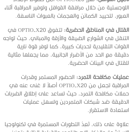
اللوجستية من خلال مرافقة القوافل وتوفير المراقبة أثناء
العبور، لتحييد الكمائن والهجمات بالعبوات الناسفة.
القتال في المناطق الحضرية
:
تتفوق OPTIO-X20 في
التنقل في الشوارع الضيقة والأزقة والمباني، حيث تواجه
القوات التقليدية تحديات كبيرة، كما توفر قوة نارية
دقيقة مع الحد من الأضرار الجانبية، مما يجعلها مثالية
للقتال في البيئات الحضرية.
عمليات مكافحة التمرد
:
الحضور المستمر وقدرات
المراقبة تجعل من OPTIO-X20 أصلاً لا غنى عنه في
حملات مكافحة التمرد، حيث تساعد على إطلاق الضربات
الدقيقة ضد شبكات المتمردين وتسهل عمليات
استعادة الاستقرار.
علاوة على ذلك، تَعِدُ التطورات المستمرة في تكنولوجيا