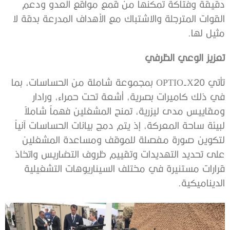
دقيقة وفتاكة تمكنها من قمع مواقع العدو ودعم
القوات المترجلة والاشتباك مع الأهداف المدرعة بدقة لا
مثيل لها.
تعزيز الوعي الظرفي
تأتي OPTIO-X20 بمجموعة شاملة من الحساسات، بما
في ذلك كاميرات بصرية، أشعة تحت حمراء، ورادار
ومقاييس مدى ليزرية، تمنح المشغلين فهماً شاملاً
لبيئة ساحة المعركة، إذ يتم دمج بيانات الحساسات آنياً
لتكوين صورة مفصلة للموقف ومساعدة المشغلين
على تحديد التهديدات وتقييم ظروف التضاريس واتخاذ
قرارات مستنيرة في مختلف السيناريوهات التشغيلية
الديناميكية.