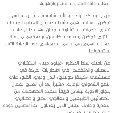
التغلب على التحديات التي يواجهونها.
من جانبه أكد الرائد عبدالله الشامسي، رئيس مجلس
تمكين أصحاب الهمم بشرطة دبي أن العيادة المتنقلة
تقدم الخدمات الاستشارية بالمجان وهي دليل على
الالتزام بتمكين مرضى باركنسون، بوصفهم من فئة
أصحاب الهمم وبما يضمن حصولهم على الرعاية التي
يستحقونها.
من ناحيته سلط الدكتور «فينود ميتا»، استشاري
الأعصاب والمتخصص في اضطرابات الحركة في
مستشفى «كينغز كوليدج» لندن ودبي، الضوء على
النهج الشمولي للرعاية، مشيراً إلى أن العلاج الفعال
يتجاوز الأدوية ليشمل فريقاً متعدد التخصصات من
الأخصائيين الطبيعيين ومعالجي النطق وأخصائيي
التغذية وعلماء النفس الذين يعملون معاً لتحسين جودة
حياة مرضى باركنسون.